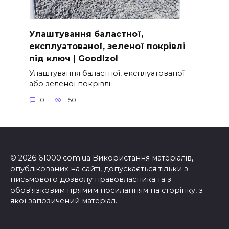
Улаштування баластної,
експлуатованої, зеленої покрівлі
під ключ | GoodIzol
Улаштування баластної, експлуатованої
або зеленої покрівлі
0
150
© 2026 61000.com.ua Використання матеріалів,
опублікованих на сайті, допускається тільки з
письмового дозволу правовласника та з
обов'язковим прямим посиланням на сторінку, з
якої запозичений матеріал.