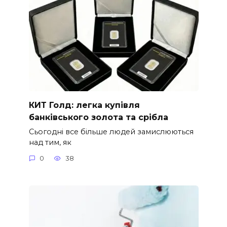
КИТ Голд: легка купівля
банківського золота та срібла
Сьогодні все більше людей замислюються
над тим, як
0
38