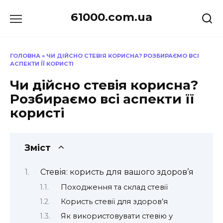
Перейти
61000.com.ua
до
вмісту
ГОЛОВНА
»
ЧИ ДІЙСНО СТЕВІЯ КОРИСНА? РОЗБИРАЄМО ВСІ
АСПЕКТИ ЇЇ КОРИСТІ
Чи дійсно стевія корисна?
Розбираємо всі аспекти її
користі
Зміст
Стевія: користь для вашого здоров’я
Походження та склад стевії
Користь стевії для здоров’я
Як використовувати стевію у