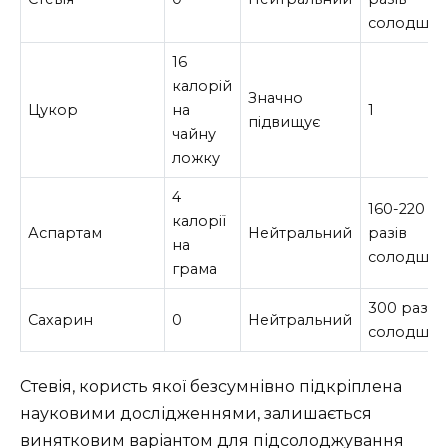
солодша
16
калорій
Значно
Цукор
на
1
підвищує
чайну
ложку
4
160-220
калорії
Аспартам
Нейтральний
разів
на
солодши
грама
300 разів
Сахарин
0
Нейтральний
солодши
Стевія, користь якої безсумнівно підкріплена
науковими дослідженнями, залишається
винятковим варіантом для підсолоджування