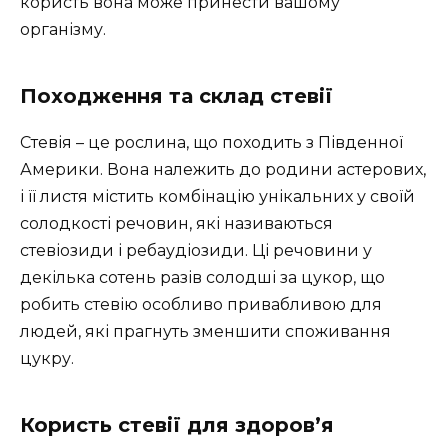
користь вона може принести вашому
організму.
Походження та склад стевії
Стевія – це рослина, що походить з Південної
Америки. Вона належить до родини астерових,
і її листя містить комбінацію унікальних у своїй
солодкості речовин, які називаються
стевіозиди і ребаудіозиди. Ці речовини у
декілька сотень разів солодші за цукор, що
робить стевію особливо привабливою для
людей, які прагнуть зменшити споживання
цукру.
Користь стевії для здоров’я