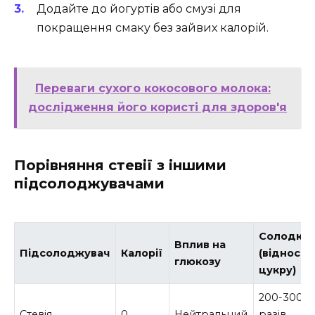
Додайте до йогуртів або смузі для
покращення смаку без зайвих калорій.
Переваги сухого кокосового молока:
дослідження його користі для здоров'я
Порівняння стевії з іншими
підсолоджувачами
Солодкіс
Вплив на
Підсолоджувач
Калорії
(відносно
глюкозу
цукру)
200-300
Стевія
0
Нейтральний
разів