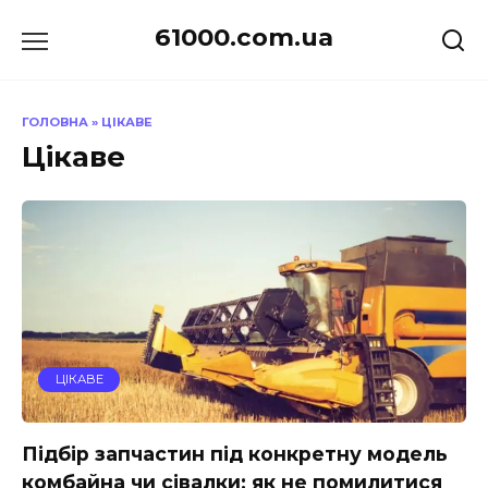
Перейти
61000.com.ua
до
вмісту
ГОЛОВНА
»
ЦІКАВЕ
Цікаве
ЦІКАВЕ
Підбір запчастин під конкретну модель
комбайна чи сівалки: як не помилитися