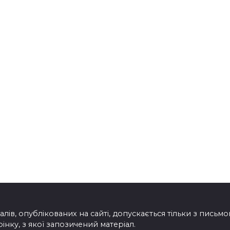
лів, опублікованих на сайті, допускається тільки з письм
нку, з якої запозичений матеріал.