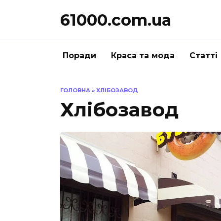
Перейти
61000.com.ua
до
вмісту
Поради
Краса та мода
Статті
ГОЛОВНА
»
ХЛІБОЗАВОД
Хлібозавод