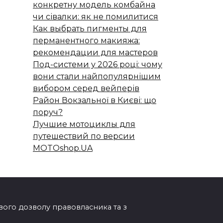
конкретну модель комбайна
чи сівалки: як не помилитися
Как выбрать пигменты для
перманентного макияжа:
рекомендации для мастеров
Под-системи у 2026 році: чому
вони стали найпопулярнішим
вибором серед вейперів
Район Вокзальної в Києві: що
поруч?
Лучшие мотоциклы для
путешествий по версии
MOTOshop.UA
ового дозволу правовласника та з