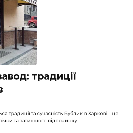
завод: традиції
в
ся традиції та сучасність Бублик в Харкові—це
пічки та затишного відпочинку.