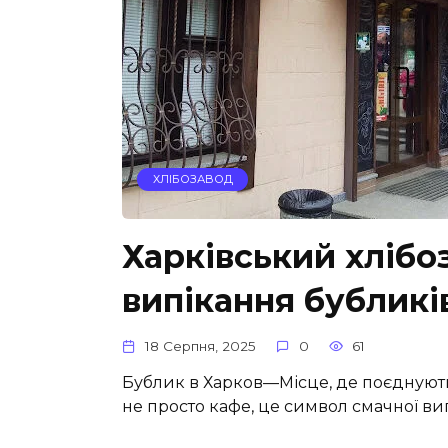
ХЛІБОЗАВОД
Харківський хлібо
випікання бубликі
18 Серпня, 2025
0
61
Бублик в Харков—Місце, де поєднують
не просто кафе, це символ смачної ви