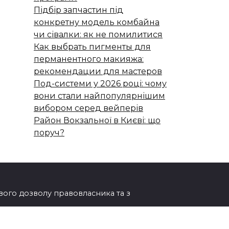
Підбір запчастин під
конкретну модель комбайна
чи сівалки: як не помилитися
Как выбрать пигменты для
перманентного макияжа:
рекомендации для мастеров
Под-системи у 2026 році: чому
вони стали найпопулярнішим
вибором серед вейперів
Район Вокзальної в Києві: що
поруч?
ового дозволу правовласника та з