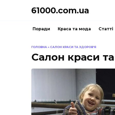
Перейти
61000.com.ua
до
вмісту
Поради
Краса та мода
Статті
ГОЛОВНА
»
САЛОН КРАСИ ТА ЗДОРОВ'Я
Салон краси та