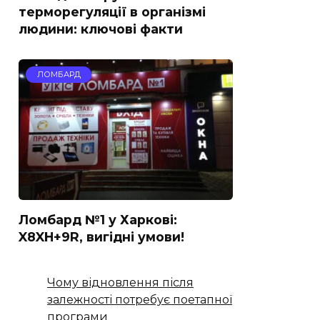
терморегуляції в організмі
людини: ключові факти
ЛОМБАРД
Ломбард №1 у Харкові:
X8XH+9R, вигідні умови!
Чому відновлення після
залежності потребує поетапної
програми