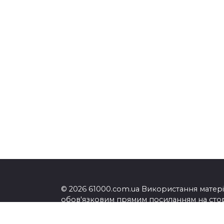
© 2026 61000.com.ua Використання матеріа
обов'язковим прямим посиланням на сторі