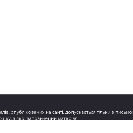
лів, опублікованих на сайті, допускається тільки з письм
нку, з якої запозичений матеріал.