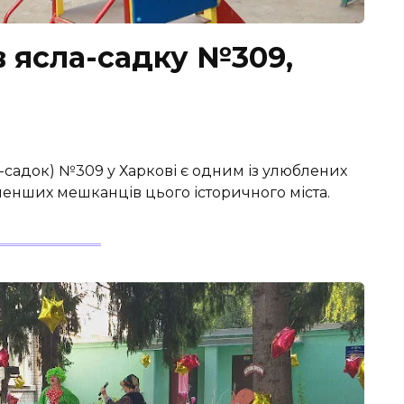
в ясла-садку №309,
садок) №309 у Харкові є одним із улюблених
менших мешканців цього історичного міста.