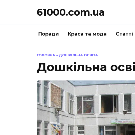
Перейти
61000.com.ua
до
вмісту
Поради
Краса та мода
Статті
ГОЛОВНА
»
ДОШКІЛЬНА ОСВІТА
Дошкільна осв