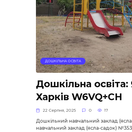
ДОШКІЛЬНА ОСВІТА
Дошкільна освіта:
Харків W6VQ+CH
22 Серпня, 2025
0
17
Дошкільний навчальний заклад (ясла
навчальний заклад (ясла-садок) №353