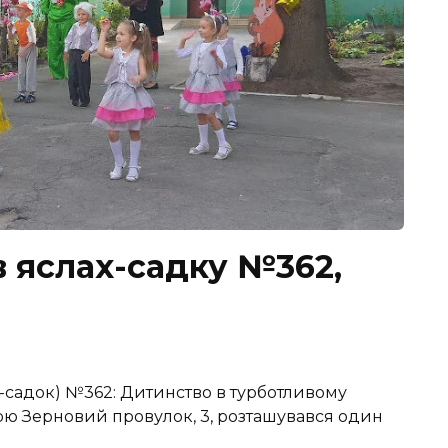
в яслах-садку №362,
-садок) №362: Дитинство в турботливому
сою Зерновий провулок, 3, розташувався один