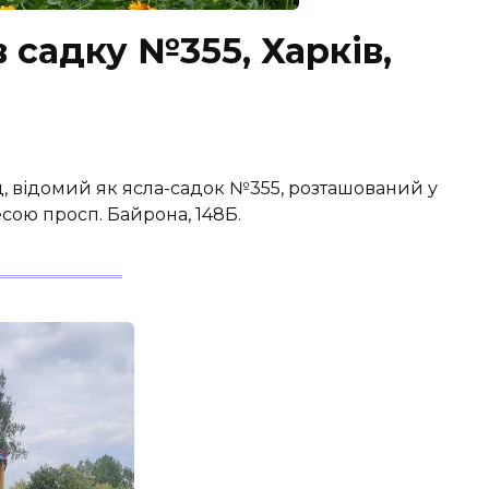
 садку №355, Харків,
, відомий як ясла-садок №355, розташований у
сою просп. Байрона, 148Б.