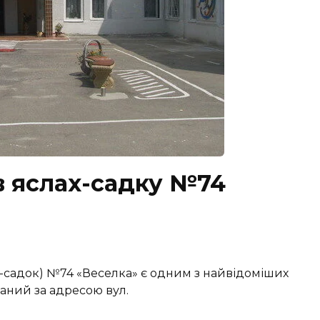
в яслах-садку №74
-садок) №74 «Веселка» є одним з найвідоміших
ваний за адресою вул.