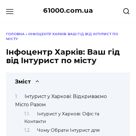
Перейти
61000.com.ua
до
вмісту
ГОЛОВНА
»
ІНФОЦЕНТР ХАРКІВ: ВАШ ГІД ВІД ІНТУРИСТ ПО
МІСТУ
Інфоцентр Харків: Ваш гід
від Інтурист по місту
Зміст
Інтурист у Харкові: Відкриваємо
Місто Разом
Інтурист у Харкові: Офіс та
Контакти
Чому Обрати Інтурист для