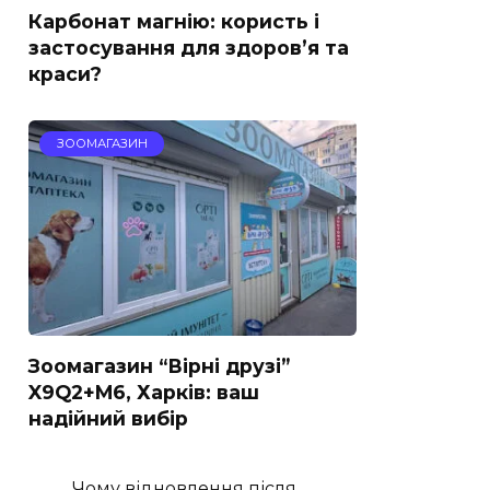
Карбонат магнію: користь і
застосування для здоров’я та
краси?
ЗООМАГАЗИН
Зоомагазин “Вірні друзі”
X9Q2+M6, Харків: ваш
надійний вибір
Чому відновлення після