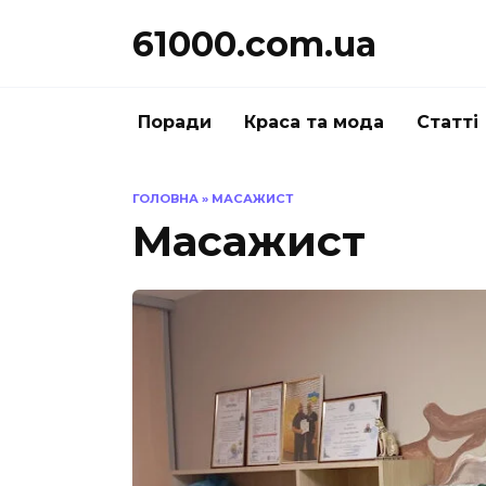
Перейти
61000.com.ua
до
вмісту
Поради
Краса та мода
Статті
ГОЛОВНА
»
МАСАЖИСТ
Масажист