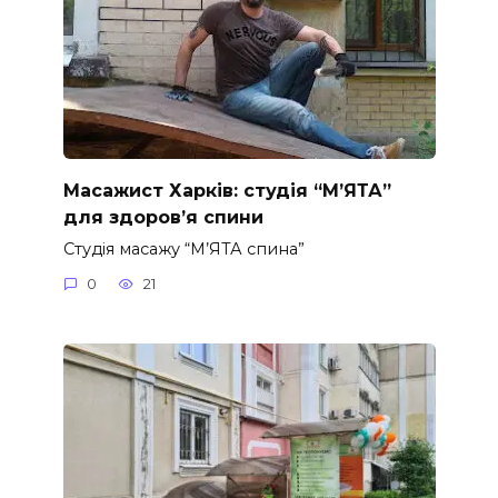
Масажист Харків: студія “М’ЯТА”
для здоров’я спини
Студія масажу “М’ЯТА спина”
0
21