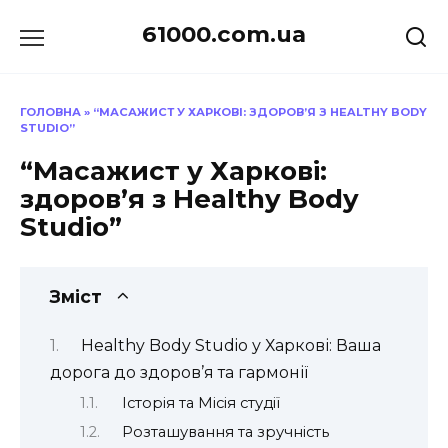
Перейти
61000.com.ua
до
вмісту
ГОЛОВНА
»
“МАСАЖИСТ У ХАРКОВІ: ЗДОРОВ’Я З HEALTHY BODY
STUDIO”
“Масажист у Харкові:
здоров’я з Healthy Body
Studio”
Зміст
Healthy Body Studio у Харкові: Ваша
дорога до здоров’я та гармонії
Історія та Місія студії
Розташування та зручність