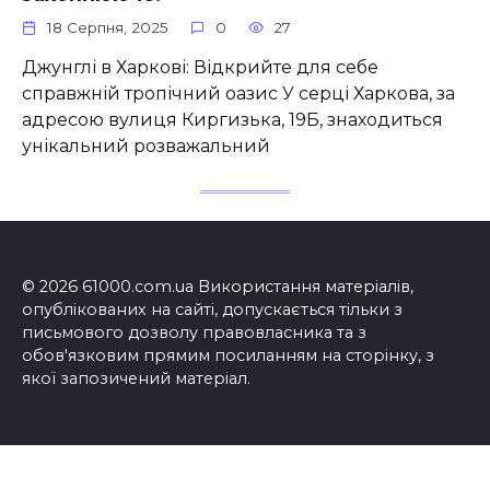
18 Серпня, 2025
0
27
Джунглі в Харкові: Відкрийте для себе
справжній тропічний оазис У серці Харкова, за
адресою вулиця Киргизька, 19Б, знаходиться
унікальний розважальний
© 2026 61000.com.ua Використання матеріалів,
опублікованих на сайті, допускається тільки з
письмового дозволу правовласника та з
обов'язковим прямим посиланням на сторінку, з
якої запозичений матеріал.