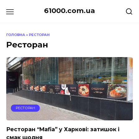
Перейти
61000.com.ua
до
вмісту
ГОЛОВНА
»
РЕСТОРАН
Ресторан
РЕСТОРАН
Ресторан “Mafia” у Харкові: затишок і
смак щодня