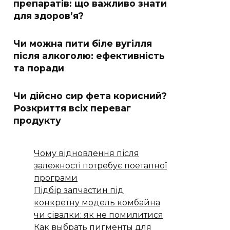
препаратів: що важливо знати
для здоров’я?
Чи можна пити біле вугілля
після алкоголю: ефективність
та поради
Чи дійсно сир фета корисний?
Розкриття всіх переваг
продукту
Чому відновлення після
залежності потребує поетапної
програми
Підбір запчастин під
конкретну модель комбайна
чи сівалки: як не помилитися
Как выбрать пигменты для