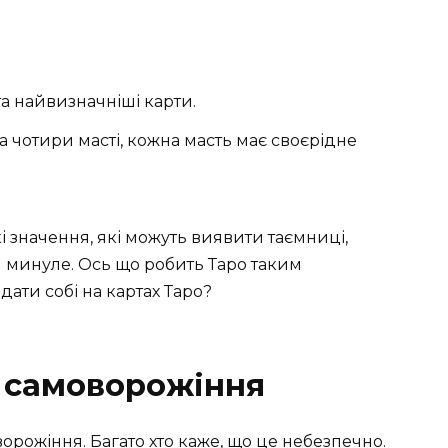
а найвизначніші карти.
а чотири масті, кожна масть має своєрідне
і значення, які можуть виявити таємниці,
 минуле. Ось що робить Таро таким
ати собі на картах Таро?
: самоворожіння
ворожіння. Багато хто каже, що це небезпечно.