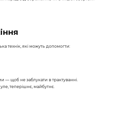
іння
ка технік, які можуть допомогти:
и — щоб не заблукати в трактуванні.
уле, теперішнє, майбутнє.