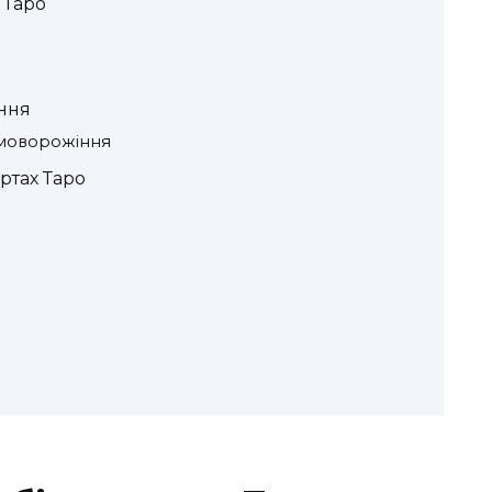
 Таро
іння
амоворожіння
ртах Таро