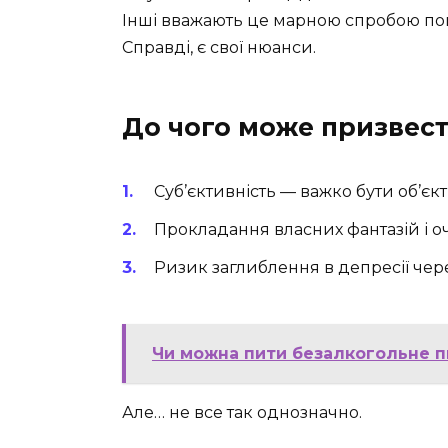
Інші вважають це марною спробою погл
Справді, є свої нюанси.
До чого може призвес
Суб’єктивність — важко бути об’є
Прокладання власних фантазій і о
Ризик заглиблення в депресії чере
Чи можна пити безалкогольне пи
Але… не все так однозначно.