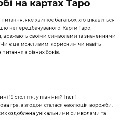
бі на картах Таро
 питання, яке хвилює багатьох, хто цікавиться
шшю непередбачуваного. Карти Таро,
я, вражають своїми символами та значеннями.
 Чи є це можливим, корисним чи навіть
питання з різних боків.
 15 століття, у північній Італії.
ва гра, а згодом сталася еволюція ворожби.
яких оздоблена унікальними символами та