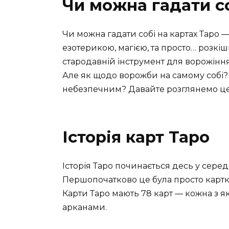
Чи можна гадати со
Чи можна гадати собі на картах Таро —
езотерикою, магією, та просто… розкі
стародавній інструмент для ворожінн
Але як щодо ворожби на самому собі?
небезпечним? Давайте розглянемо це 
Історія карт Таро
Історія Таро починається десь у середині
Першопочатково це була просто картко
Карти Таро мають 78 карт — кожна з 
арканами.