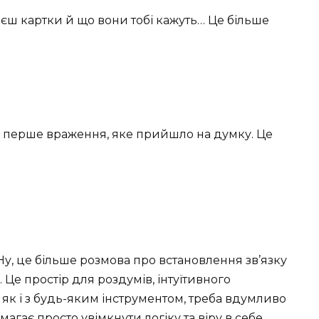
уваєш картки й що вони тобі кажуть… Це більше
й перше враження, яке прийшло на думку. Це
Ну, це більше розмова про встановлення зв’язку
Це простір для роздумів, інтуїтивного
 як і з будь-яким інструментом, треба вдумливо
агає просто увімкнути логіку та віру в себе.