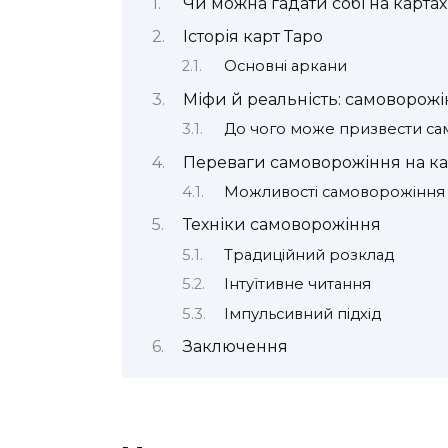
Чи можна гадати собі на картах
Історія карт Таро
Основні аркани
Міфи й реальність: самоворож
До чого може призвести с
Переваги самоворожіння на ка
Можливості самоворожіння
Техніки самоворожіння
Традиційний розклад
Інтуїтивне читання
Імпульсивний підхід
Заключення