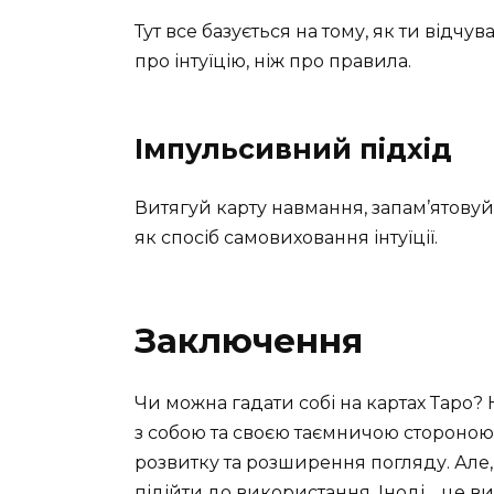
Тут все базується на тому, як ти відч
про інтуїцію, ніж про правила.
Імпульсивний підхід
Витягуй карту навмання, запам’ятову
як спосіб самовиховання інтуїції.
Заключення
Чи можна гадати собі на картах Таро? 
з собою та своєю таємничою стороною. 
розвитку та розширення погляду. Але,
підійти до використання. Іноді… це вим