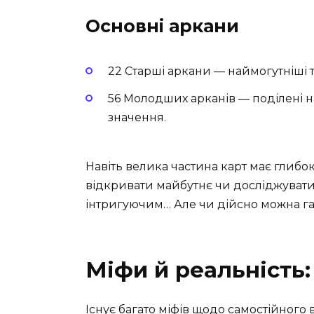
Основні аркани
22 Старші аркани — наймогутніші т
56 Молодших арканів — поділені н
значення.
Навіть велика частина карт має глибок
відкривати майбутнє чи досліджувати
інтригуючим… Але чи дійсно можна гад
Міфи й реальність
Існує багато міфів щодо самостійного 