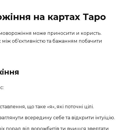
жіння на картах Таро
амоворожіння може приносити и користь.
 між об’єктивністю та бажанням побачити
жіння
с:
ставлення, що таке «я», які поточні цілі.
заглянути всередину себе та відкрити інтуїцію.
ніх порад від ворожбитів ти вчишся звертати