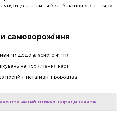
янути у своє життя без об’єктивного погляду.
ти самоворожіння
ктивним щодо власного життя.
чікувань на прочитання карт.
з постійні негативні пророцтва.
во при антибіотиках: поради лікарів