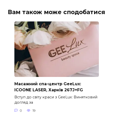
Вам також може сподобатися
Масажний спа-центр GeeLux:
ICOONE LASER, Харків 267J+FG
Вступ до світу краси з GeeLux: Винятковий
догляд за
0
19