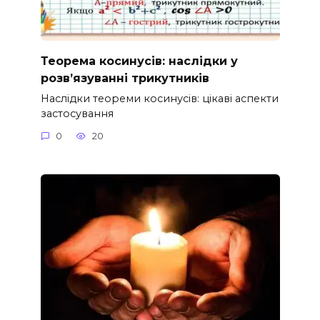
Теорема косинусів: наслідки у
розв’язуванні трикутників
Наслідки теореми косинусів: цікаві аспекти
застосування
0
20