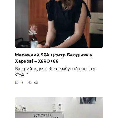
Масажний SPA-центр Балдьож у
Харкові – X6RQ+66
Відкрийте для себе незабутній досвід у
студії “
0
56