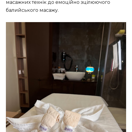
масажних технік до емоційно зцілюючого
балийського масажу.