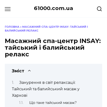
Перейти
61000.com.ua
до
вмісту
ГОЛОВНА
»
МАСАЖНИЙ СПА-ЦЕНТР INSAY: ТАЙСЬКИЙ І
БАЛИЙСЬКИЙ РЕЛАКС
Масажний спа-центр INSAY:
тайський і балийський
релакс
Зміст
Занурення в світ релаксації:
Тайський та балийський масаж у
Харкові
Що таке тайський масаж?