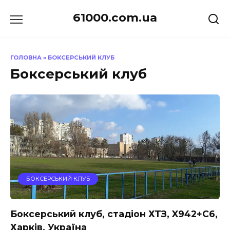
Перейти
61000.com.ua
до
вмісту
ГОЛОВНА
»
БОКСЕРСЬКИЙ КЛУБ
Боксерський клуб
БОКСЕРСЬКИЙ КЛУБ
Боксерський клуб, стадіон ХТЗ, X942+C6,
Харків, Україна