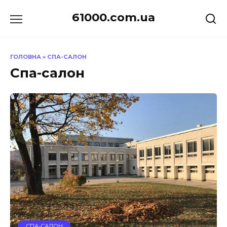
Перейти
61000.com.ua
до
вмісту
ГОЛОВНА
»
СПА-САЛОН
Спа-салон
СПА-САЛОН