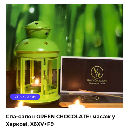
СПА-САЛОН
Спа-салон GREEN CHOCOLATE: масаж у
Харкові, X6XV+F9