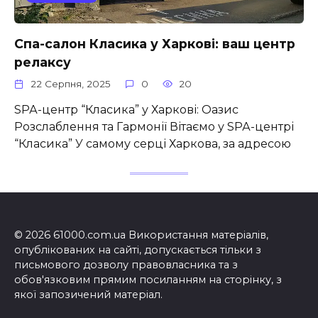
Спа-салон Класика у Харкові: ваш центр
релаксу
22 Серпня, 2025
0
20
SРА-центр “Класика” у Харкові: Оазис
Розслаблення та Гармонії Вітаємо у SРА-центрі
“Класика” У самому серці Харкова, за адресою
© 2026 61000.com.ua Використання матеріалів,
опублікованих на сайті, допускається тільки з
письмового дозволу правовласника та з
обов'язковим прямим посиланням на сторінку, з
якої запозичений матеріал.