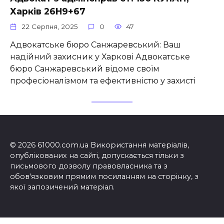
Харків 26H9+67
22 Серпня, 2025
0
47
Адвокатське бюро Санжаревський: Ваш
надійний захисник у Харкові Адвокатське
бюро Санжаревський відоме своїм
професіоналізмом та ефективністю у захисті
© 2026 61000.com.ua Використання матеріалів,
опублікованих на сайті, допускається тільки з
письмового дозволу правовласника та з
обов'язковим прямим посиланням на сторінку, з
якої запозичений матеріал.