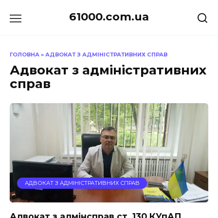
Перейти
61000.com.ua
до
вмісту
ГОЛОВНА
»
АДВОКАТ З АДМІНІСТРАТИВНИХ СПРАВ
Адвокат з адміністративних
справ
АДВОКАТ З АДМІНІСТРАТИВНИХ СПРАВ
Адвокат з адмінсправ ст. 130 КУпАП,