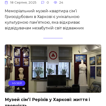
18 Серпня, 2025
0
24
Меморіальний музей-квартира сім’ї
Гризодубових в Харкові є унікальною
культурною пам’яткою, яка відкриває
відвідувачам незабутній світ відважних
МУЗЕЙ
Музей сім’ї Реріхів у Харкові: життя і
творчість