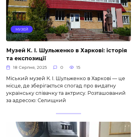
МУЗЕЙ
Музей К. І. Шульженко в Харкові: історія
та експозиції
18 Серпня, 2025
0
15
Міський музей К. І. Шульженко в Харкові — це
місце, де зберігається спогад про видатну
українську співачку та актрису. Розташований
за адресою: Селищний