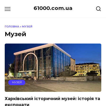
Перейти
61000.com.ua
до
вмісту
ГОЛОВНА
»
МУЗЕЙ
Музей
МУЗЕЙ
Харківський історичний музей: історія та
експонати