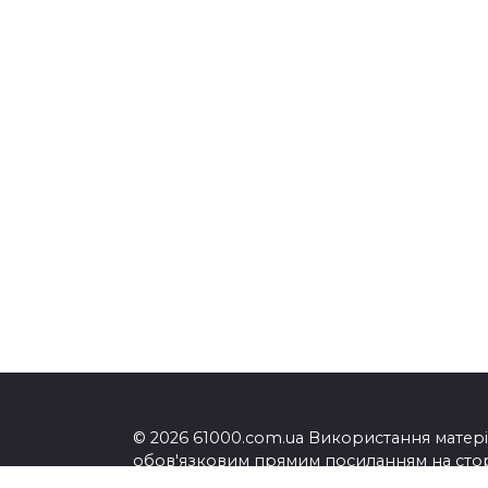
© 2026 61000.com.ua Використання матеріа
обов'язковим прямим посиланням на сторі