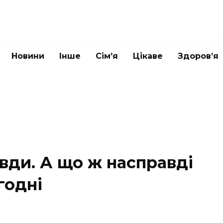
Новини
Інше
Сім’я
Цікаве
Здоров’я
авди. А що ж насправді
годні