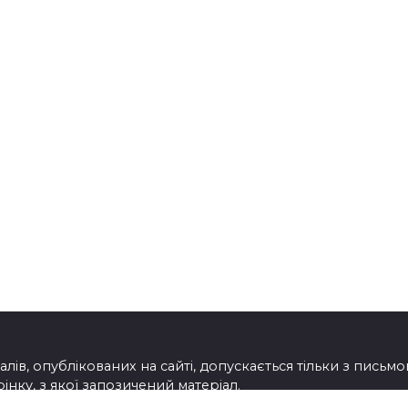
лів, опублікованих на сайті, допускається тільки з письм
нку, з якої запозичений матеріал.