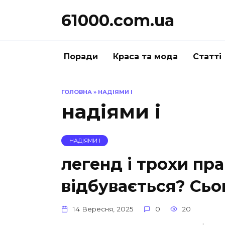
Перейти
61000.com.ua
до
вмісту
Поради
Краса та мода
Статті
ГОЛОВНА
»
НАДІЯМИ І
надіями і
НАДІЯМИ І
легенд і трохи пр
відбувається? Сьо
14 Вересня, 2025
0
20