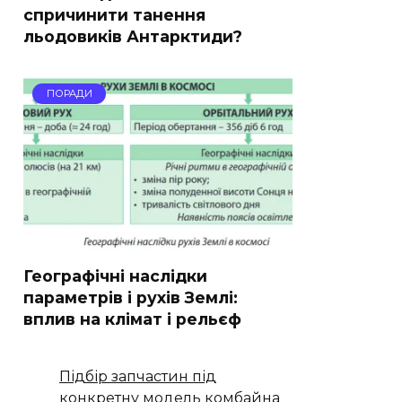
спричинити танення
льодовиків Антарктиди?
ПОРАДИ
Географічні наслідки
параметрів і рухів Землі:
вплив на клімат і рельєф
Підбір запчастин під
конкретну модель комбайна