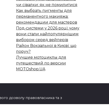
чи сівалки: як не помилитися
Как выбрать пигменты для
перманентного макияжа:
рекомендации для мастеров
Под-системи у 2026 році: чому
вони стали найпопулярнішим
вибором серед вейперів
Район Вокзальної в Києві: що
поруч?
Лучшие мотоциклы для
путешествий по версии
MOTOshop.UA
ового дозволу правовласника та з