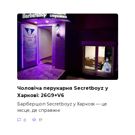
Чоловіча перукарня Secretboyz у
Харкові: 26G9+V6
Барбершоп Secretboyz у Харкові — це
місце, де справжні
0
17