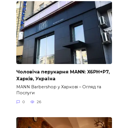
Чоловіча перукарня MANN: X6PH+P7,
Харків, Україна
MANN Barbershop у Харкові – Огляд та
Послуги
0
26