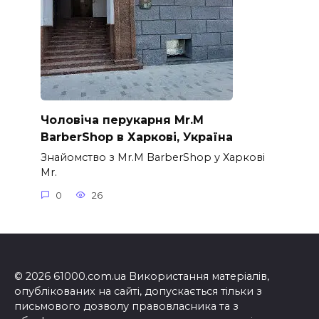
Чоловіча перукарня Mr.M
BarberShop в Харкові, Україна
Знайомство з Mr.M BarberShop у Харкові
Mr.
0
26
© 2026 61000.com.ua Використання матеріалів,
опублікованих на сайті, допускається тільки з
письмового дозволу правовласника та з