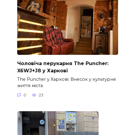
Чоловіча перукарня The Puncher:
X6WJ+J8 у Харкові
The Puncher у Харкові: Внесок у культурне
життя міста
0
23