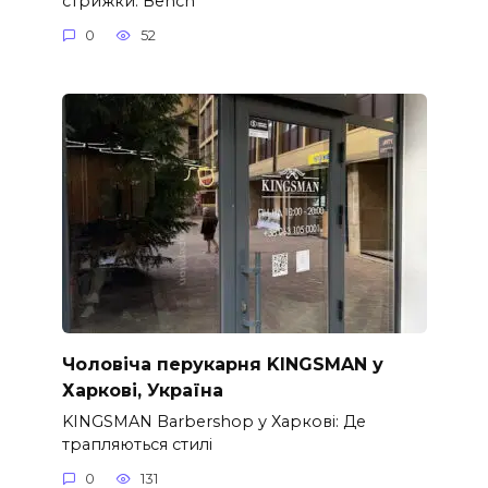
стрижки: Bench
0
52
Чоловіча перукарня KINGSMAN у
Харкові, Україна
KINGSMAN Barbershop у Харкові: Де
трапляються стилі
0
131