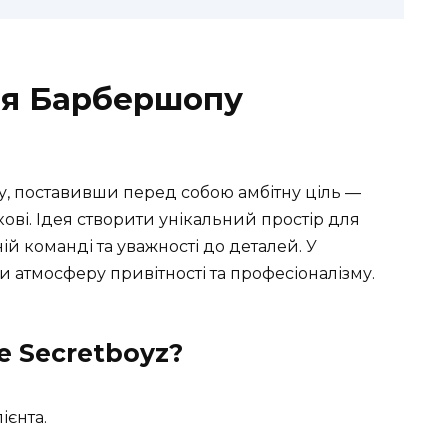
ція Барбершопу
му, поставивши перед собою амбітну ціль —
ві. Ідея створити унікальний простір для
ій команді та уважності до деталей. У
и атмосферу привітності та професіоналізму.
е Secretboyz?
ієнта.