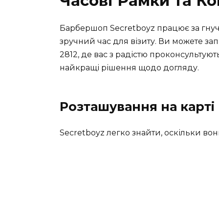
Часові Рамки та К
Барбершоп Secretboyz працює за гнуч
зручний час для візиту. Ви можете за
2812, де вас з радістю проконсультуют
найкращі рішення щодо догляду.
Розташування на карті
Secretboyz легко знайти, оскільки вон