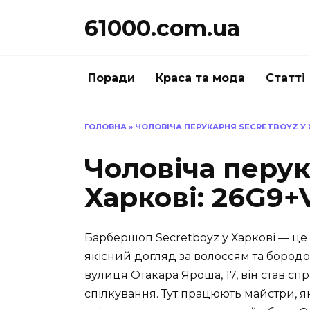
Перейти
61000.com.ua
до
вмісту
Поради
Краса та мода
Статті
ГОЛОВНА
»
ЧОЛОВІЧА ПЕРУКАРНЯ SECRETBOYZ У Х
Чоловіча перук
Харкові: 26G9+
Барбершоп Secretboyz у Харкові — це
якісний догляд за волоссям та бородо
вулиця Отакара Яроша, 17, він став с
спілкування. Тут працюють майстри, як