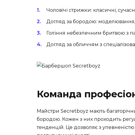
Чоловічі стрижки: класичні, сучасні
Догляд за бородою: моделювання,
Гоління небезпечним бритвою з п
Догляд за обличчям з спеціалізо
Команда професіо
Майстри Secretboyz мають багаторічни
бородою. Кожен з них проходить регул
тенденцій. Це дозволяє з упевненістю