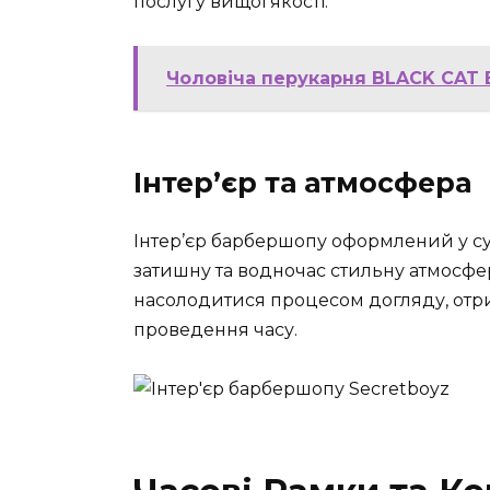
послугу вищої якості.
Чоловіча перукарня BLACK CAT B
Інтер’єр та атмосфера
Інтер’єр барбершопу оформлений у су
затишну та водночас стильну атмосфер
насолодитися процесом догляду, отри
проведення часу.