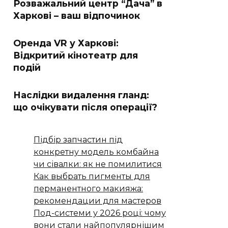
Розважальний центр “Дача” в
Харкові – ваш відпочинок
Оренда VR у Харкові:
Відкритий кінотеатр для
подій
Наслідки видалення гланд:
що очікувати після операції?
Підбір запчастин під
конкретну модель комбайна
чи сівалки: як не помилитися
Как выбрать пигменты для
перманентного макияжа:
рекомендации для мастеров
Под-системи у 2026 році: чому
вони стали найпопулярнішим