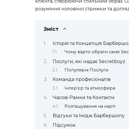
клієнта, створюючи стильний образ. О
розуміння чоловічої стрижки та догля
Зміст
Історія та Концепція Барбершо
Чому варто обрати саме Sec
Послуги, які надає Secretboyz
Популярні Послуги
Команда професіоналів
Інтер’єр та атмосфера
Часові Рамки та Контакти
Розташування на карті
Відгуки та Імідж Барбершопу
Підсумок