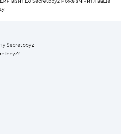
дин візит до Secretboyz може змінити ваше
ду.
пу Secretboyz
retboyz?