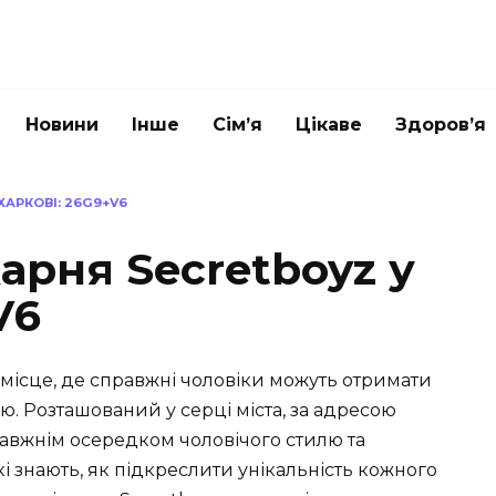
Новини
Інше
Сім’я
Цікаве
Здоров’я
АРКОВІ: 26G9+V6
арня Secretboyz у
V6
 місце, де справжні чоловіки можуть отримати
ю. Розташований у серці міста, за адресою
правжнім осередком чоловічого стилю та
і знають, як підкреслити унікальність кожного