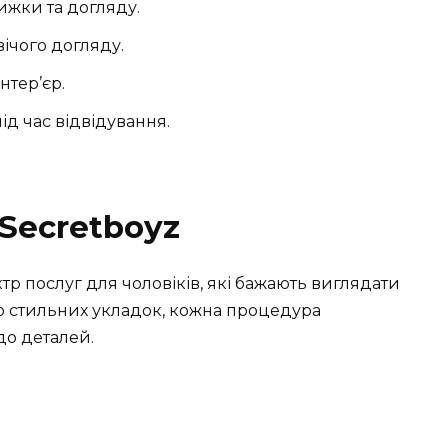
ижки та догляду.
ічого догляду.
нтер’єр.
під час відвідування.
 Secretboyz
р послуг для чоловіків, які бажають виглядати
о стильних укладок, кожна процедура
до деталей.