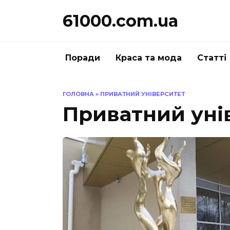
Перейти
61000.com.ua
до
вмісту
Поради
Краса та мода
Статті
ГОЛОВНА
»
ПРИВАТНИЙ УНІВЕРСИТЕТ
Приватний уні