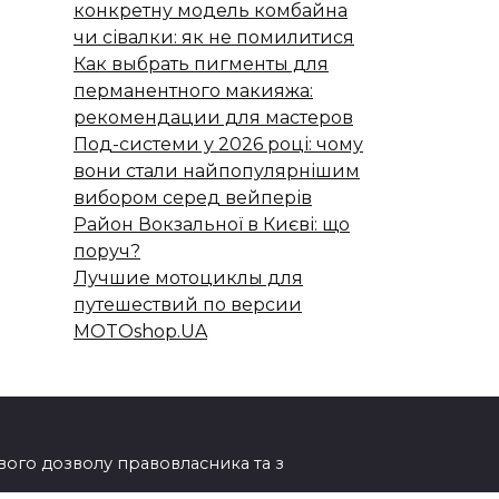
конкретну модель комбайна
чи сівалки: як не помилитися
Как выбрать пигменты для
перманентного макияжа:
рекомендации для мастеров
Под-системи у 2026 році: чому
вони стали найпопулярнішим
вибором серед вейперів
Район Вокзальної в Києві: що
поруч?
Лучшие мотоциклы для
путешествий по версии
MOTOshop.UA
ового дозволу правовласника та з