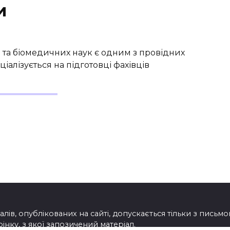
и
 та біомедичних наук є одним з провідних
ціалізується на підготовці фахівців
лів, опублікованих на сайті, допускається тільки з письм
нку, з якої запозичений матеріал.