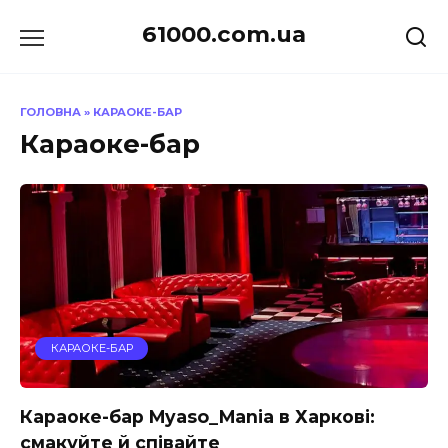
Перейти
61000.com.ua
до
вмісту
ГОЛОВНА
»
КАРАОКЕ-БАР
Караоке-бар
КАРАОКЕ-БАР
Караоке-бар Myaso_Mania в Харкові:
смакуйте й співайте