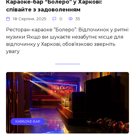
Караоке-бар “Болеро” у Харкові:
співайте з задоволенням
18 Серпня, 2025
0
35
Ресторан-караоке “Болеро”: Відпочинок у ритмі
музики Якщо ви шукаєте незабутнє місце для
відпочинку у Харкові, обов’язково зверніть
увагу
КАРАОКЕ-БАР