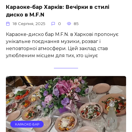
Караоке-бар Харків: Вечірки в стилі
диско в M.F.N
18 Серпня, 2025
0
85
Караоке-диско бар M.F.N. в Харкові пропонує
унікальне поєднання музики, розваг і
неповторної атмосфери. Цей заклад став
улюбленим місцем для тих, хто цінує
КАРАОКЕ-БАР