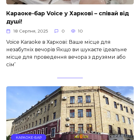
Караоке-бар Voice у Харкові – співай від
душі!
18 Серпня, 2025
0
10
Voice Karaoke в Харкові: Ваше місце для
незабутніх вечорів Якщо ви шукаєте ідеальне
місце для проведення вечора з друзями або
сім’
КАРАОКЕ-БАР