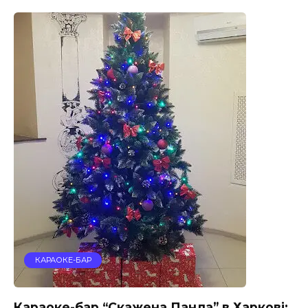
КАРАОКЕ-БАР
Караоке-бар “Скажена Панда” в Харкові: