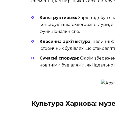
елементів, які вирізняють архітектуру м
Конструктивізм:
Харків здобув с
конструктивістської архітектури, 
функціональністю.
Класична архітектура:
Величні ф
історичних будівлях, що становлят
Сучасні споруди:
Окрім збережено
новітніми будівлями, які ідеальн
Культура Харкова: муз