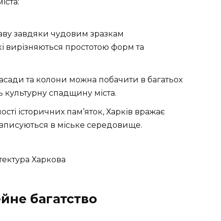
іста:
лаву завдяки чудовим зразкам
які вирізняються простотою форм та
асади та колони можна побачити в багатьох
ь культурну спадщину міста.
сті історичних пам’яток, Харків вражає
о вписуються в міське середовище.
ейне багатство