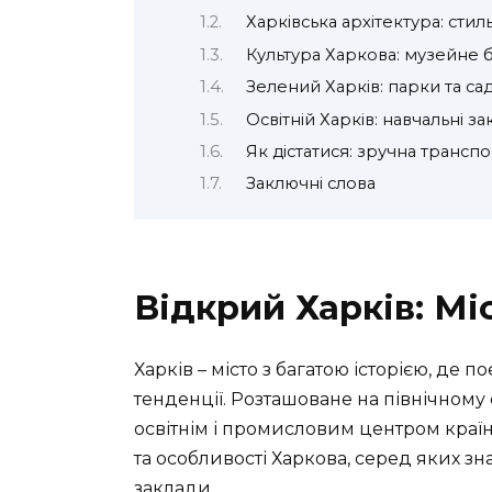
Харківська архітектура: стиль
Культура Харкова: музейне б
Зелений Харків: парки та са
Освітній Харків: навчальні з
Як дістатися: зручна трансп
Заключні слова
Відкрий Харків: Мі
Харків – місто з багатою історією, де п
тенденції. Розташоване на північному
освітнім і промисловим центром країн
та особливості Харкова, серед яких зн
заклади.