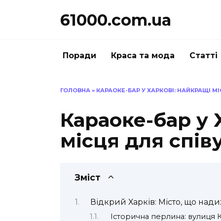
Перейти
61000.com.ua
до
вмісту
Поради
Краса та мода
Статті
ГОЛОВНА
»
КАРАОКЕ-БАР У ХАРКОВІ: НАЙКРАЩІ М
Караоке-бар у 
місця для спів
Зміст
Відкрий Харків: Місто, що нади
Історична перлина: вулиця 