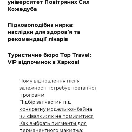
університет Повітряних Сил
Кожедуба
Підковоподібна нирка:
наслідки для здоров’я та
рекомендації лікарів
Туристичне бюро Top Travel:
VIP відпочинок в Харкові
Чому відновлення після
залежності потребує поетапної
програми
Підбір запчастин під
конкретну модель комбайна
чи сівалки: як не помилитися
Как выбрать пигменты для
перманентного макияжа: