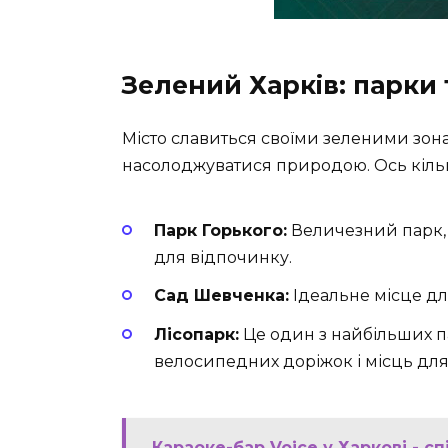
Зелений Харків: парки 
Місто славиться своїми зеленими зона
насолоджуватися природою. Ось кільк
Парк Горького:
Величезний парк, 
для відпочинку.
Сад Шевченка:
Ідеальне місце для
Лісопарк:
Це один з найбільших па
велосипедних доріжок і місць для 
Караоке-бар Voice у Харкові - сп