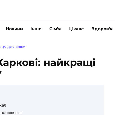
Новини
Інше
Сім’я
Цікаве
Здоров’я
ІСЦЯ ДЛЯ СПІВУ
Харкові: найкращі
у
хає
Клочківська