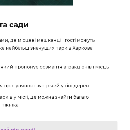
та сади
ми, де місцеві мешканці і гості можуть
а найбільш значущих парків Харкова:
який пропонує розмаїття атракціонів і місць
 прогулянок і зустрічей у тіні дерев.
рків у місті, де можна знайти багато
пікніка.
івай від душі!