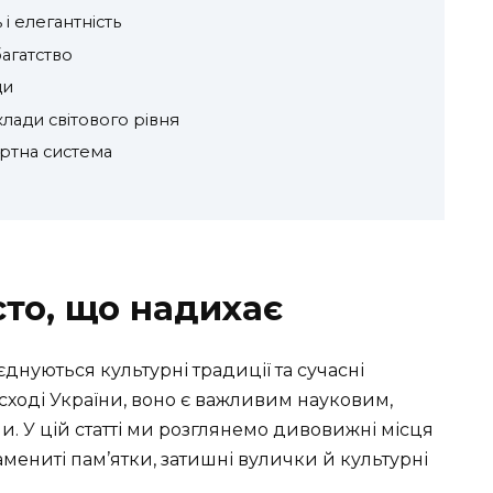
 і елегантність
агатство
ди
аклади світового рівня
ортна система
сто, що надихає
оєднуються культурні традиції та сучасні
 сході України, воно є важливим науковим,
и. У цій статті ми розглянемо дивовижні місця
амениті пам’ятки, затишні вулички й культурні