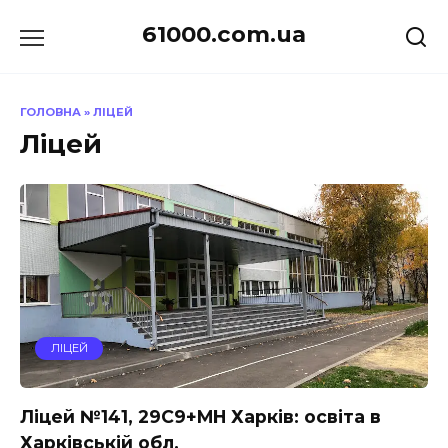
Перейти
61000.com.ua
до
вмісту
ГОЛОВНА
»
ЛІЦЕЙ
Ліцей
ЛІЦЕЙ
Ліцей №141, 29C9+MH Харків: освіта в
Харківській обл.