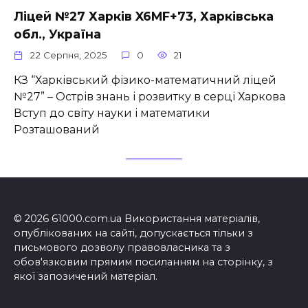
Ліцей №27 Харків X6MF+73, Харківська
обл., Україна
22 Серпня, 2025
0
21
КЗ “Харківський фізико-математичний ліцей
№27” – Острів знань і розвитку в серці Харкова
Вступ до світу науки і математики
Розташований
© 2026 61000.com.ua Використання матеріалів,
опублікованих на сайті, допускається тільки з
письмового дозволу правовласника та з
обов'язковим прямим посиланням на сторінку, з
якої запозичений матеріал.