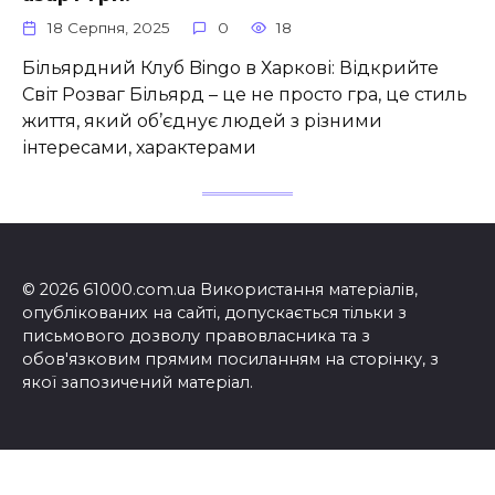
18 Серпня, 2025
0
18
Більярдний Клуб Bingo в Харкові: Відкрийте
Світ Розваг Більярд – це не просто гра, це стиль
життя, який об’єднує людей з різними
інтересами, характерами
© 2026 61000.com.ua Використання матеріалів,
опублікованих на сайті, допускається тільки з
письмового дозволу правовласника та з
обов'язковим прямим посиланням на сторінку, з
якої запозичений матеріал.