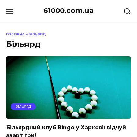
Перейти
61000.com.ua
до
вмісту
ГОЛОВНА
»
БІЛЬЯРД
Більярд
БІЛЬЯРД
Більярдний клуб Bingo у Харкові: відчуй
азарт гри!