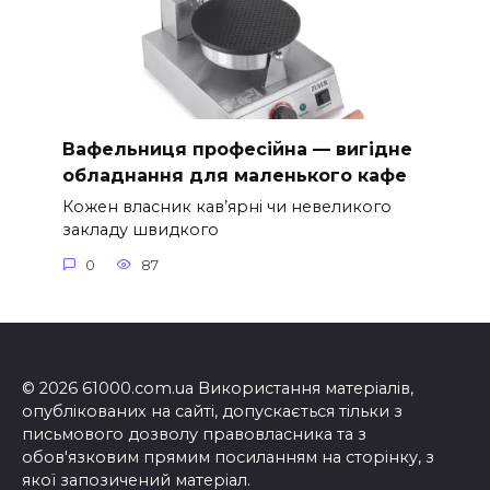
Вафельниця професійна — вигідне
обладнання для маленького кафе
Кожен власник кав’ярні чи невеликого
закладу швидкого
0
87
© 2026 61000.com.ua Використання матеріалів,
опублікованих на сайті, допускається тільки з
письмового дозволу правовласника та з
обов'язковим прямим посиланням на сторінку, з
якої запозичений матеріал.