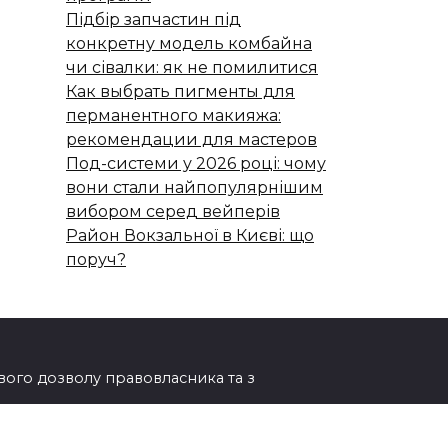
Підбір запчастин під
конкретну модель комбайна
чи сівалки: як не помилитися
Как выбрать пигменты для
перманентного макияжа:
рекомендации для мастеров
Под-системи у 2026 році: чому
вони стали найпопулярнішим
вибором серед вейперів
Район Вокзальної в Києві: що
поруч?
ового дозволу правовласника та з