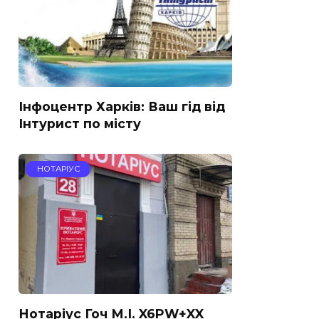
Інфоцентр Харків: Ваш гід від
Інтурист по місту
НОТАРІУС
Нотаріус Гоч М.І. X6PW+XX