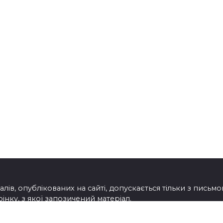
лів, опублікованих на сайті, допускається тільки з письм
нку, з якої запозичений матеріал.