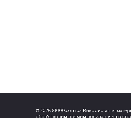
© 2026 61000.com.ua Використання матеріа
обов'язковим прямим посиланням на сторі