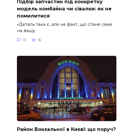
Підбір запчастин під конкретну
модель комбайна чи сівалки: як не
помилитися
«Деталь така є, але не факт, що стане саме
на вашу
0
6
Район Вокзальної в Києві: що поруч?