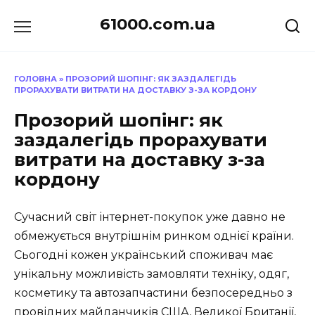
Перейти
61000.com.ua
до
вмісту
ГОЛОВНА
»
ПРОЗОРИЙ ШОПІНГ: ЯК ЗАЗДАЛЕГІДЬ
ПРОРАХУВАТИ ВИТРАТИ НА ДОСТАВКУ З-ЗА КОРДОНУ
Прозорий шопінг: як
заздалегідь прорахувати
витрати на доставку з-за
кордону
Сучасний світ інтернет-покупок уже давно не
обмежується внутрішнім ринком однієї країни.
Сьогодні кожен український споживач має
унікальну можливість замовляти техніку, одяг,
косметику та автозапчастини безпосередньо з
провідних майданчиків США, Великої Британії,