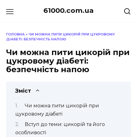
Перейти
61000.com.ua
до
вмісту
ГОЛОВНА
»
ЧИ МОЖНА ПИТИ ЦИКОРІЙ ПРИ ЦУКРОВОМУ
ДІАБЕТІ: БЕЗПЕЧНІСТЬ НАПОЮ
Чи можна пити цикорій при
цукровому діабеті:
безпечність напою
Зміст
Чи можна пити цикорій при
цукровому діабеті
Вступ до теми: цикорій та його
особливості