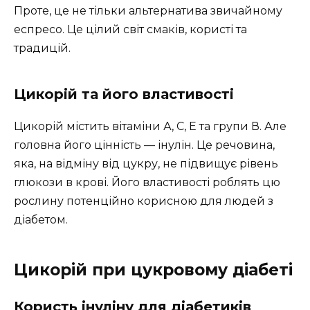
Проте, це не тільки альтернатива звичайному
еспресо. Це цілий світ смаків, користі та
традицій.
Цикорій та його властивості
Цикорій містить вітаміни А, С, Е та групи В. Але
головна його цінність — інулін. Це речовина,
яка, на відміну від цукру, не підвищує рівень
глюкози в крові. Його властивості роблять цю
рослину потенційно корисною для людей з
діабетом.
Цикорій при цукровому діабеті
Користь інуліну для діабетиків