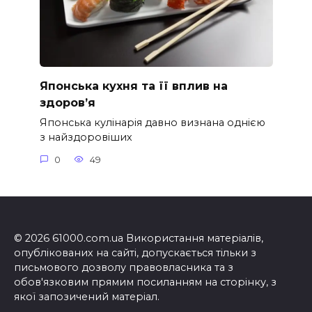
Японська кухня та її вплив на
здоров’я
Японська кулінарія давно визнана однією
з найздоровіших
0
49
© 2026 61000.com.ua Використання матеріалів,
опублікованих на сайті, допускається тільки з
письмового дозволу правовласника та з
обов'язковим прямим посиланням на сторінку, з
якої запозичений матеріал.