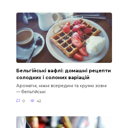
Бельгійські вафлі: домашні рецепти
солодких і солоних варіацій
Ароматні, ніжні всередині та хрумкі зовні
— бельгійські
0
42