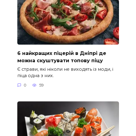
6 найкращих піцерій в Дніпрі де
можна скуштувати топову піцу
Є страви, які ніколи не виходять із моди, і
піца одна з них.
0
59