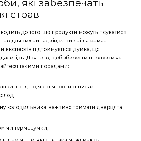
би, які забезпечать
я страв
зводить до того, що продукти можуть псуватися
но для тих випадків, коли світла немає
ни експертів підтримується думка, що
здалегідь. Для того, щоб зберегти продукти як
айтеся такими порадами:
яшки з водою, які в морозильниках
олод;
ну холодильника, важливо тримати дверцята
ом чи термосумки;
лодне місце, якщо є така можливість.