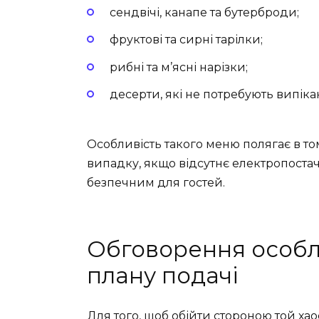
сендвічі, канапе та бутерброди;
фруктові та сирні тарілки;
рибні та м’ясні нарізки;
десерти, які не потребують випіка
Особливість такого меню полягає в то
випадку, якщо відсутнє електропоста
безпечним для гостей.
Обговорення особл
плану подачі
Для того, щоб обійти стороною той х