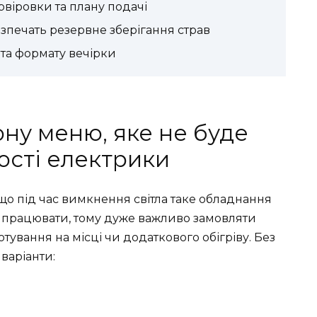
віровки та плану подачі
езпечать резервне зберігання страв
та формату вечірки
ону меню, яке не буде
ості електрики
що під час вимкнення світла таке обладнання
е працювати, тому дуже важливо замовляти
отування на місці чи додаткового обігріву. Без
варіанти: