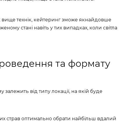
 вище технік, кейтеринг зможе якнайдовше
женому стані навіть у тих випадках, коли світла
проведення та формату
у залежить від типу локації, на якій буде
них страв оптимально обрати найбільш вдалий