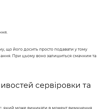
ння.
му, що його досить просто подавати у тому
чання. При цьому воно залишиться смачним та
ивостей сервіровки та
аос, який може виникати в момент вимкнення