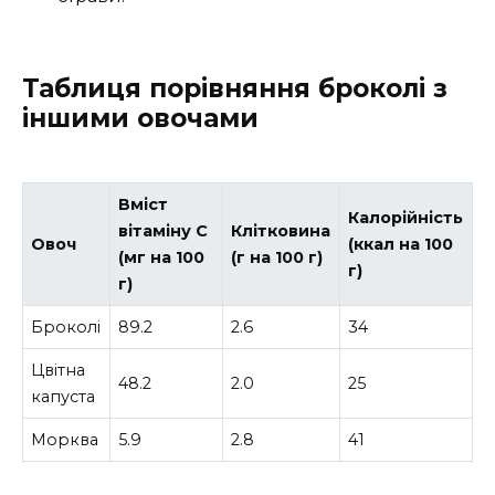
Таблиця порівняння броколі з
іншими овочами
Вміст
Калорійність
вітаміну C
Клітковина
Овоч
(ккал на 100
(мг на 100
(г на 100 г)
г)
г)
Броколі
89.2
2.6
34
Цвітна
48.2
2.0
25
капуста
Морква
5.9
2.8
41