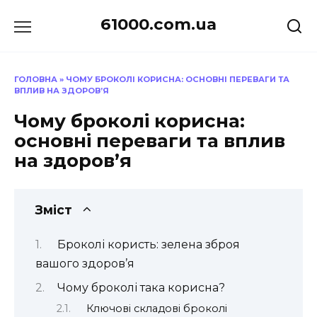
Перейти
61000.com.ua
до
вмісту
ГОЛОВНА
»
ЧОМУ БРОКОЛІ КОРИСНА: ОСНОВНІ ПЕРЕВАГИ ТА
ВПЛИВ НА ЗДОРОВ’Я
Чому броколі корисна:
основні переваги та вплив
на здоров’я
Зміст
Броколі користь: зелена зброя
вашого здоров’я
Чому броколі така корисна?
Ключові складові броколі