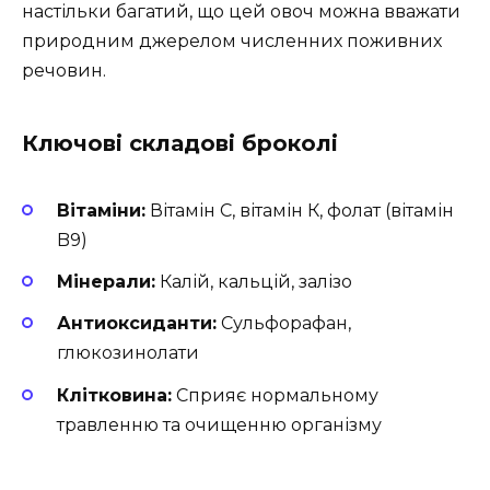
настільки багатий, що цей овоч можна вважати
природним джерелом численних поживних
речовин.
Ключові складові броколі
Вітаміни:
Вітамін С, вітамін К, фолат (вітамін
B9)
Мінерали:
Калій, кальцій, залізо
Антиоксиданти:
Сульфорафан,
глюкозинолати
Клітковина:
Сприяє нормальному
травленню та очищенню організму