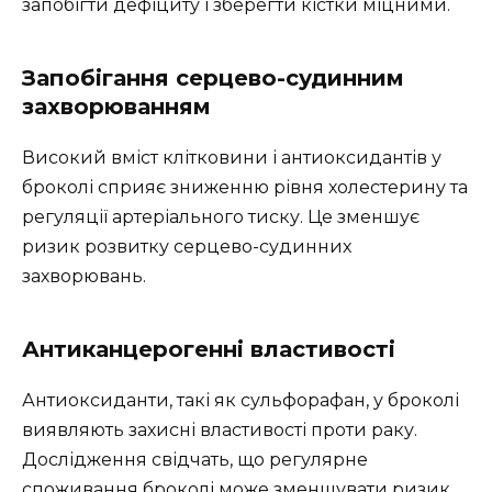
запобігти дефіциту і зберегти кістки міцними.
Запобігання серцево-судинним
захворюванням
Високий вміст клітковини і антиоксидантів у
броколі сприяє зниженню рівня холестерину та
регуляції артеріального тиску. Це зменшує
ризик розвитку серцево-судинних
захворювань.
Антиканцерогенні властивості
Антиоксиданти, такі як сульфорафан, у броколі
виявляють захисні властивості проти раку.
Дослідження свідчать, що регулярне
споживання броколі може зменшувати ризик