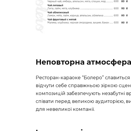
Неповторна атмосфера
Ресторан-караоке “Болеро” славиться
відчути себе справжньою зіркою сцени
композицій забезпечують незабутні в
співати перед великою аудиторією, в
для невеликої компанії.