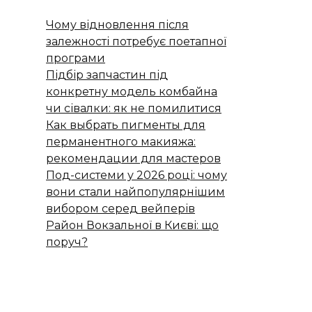
Чому відновлення після
залежності потребує поетапної
програми
Підбір запчастин під
конкретну модель комбайна
чи сівалки: як не помилитися
Как выбрать пигменты для
перманентного макияжа:
рекомендации для мастеров
Под-системи у 2026 році: чому
вони стали найпопулярнішим
вибором серед вейперів
Район Вокзальної в Києві: що
поруч?