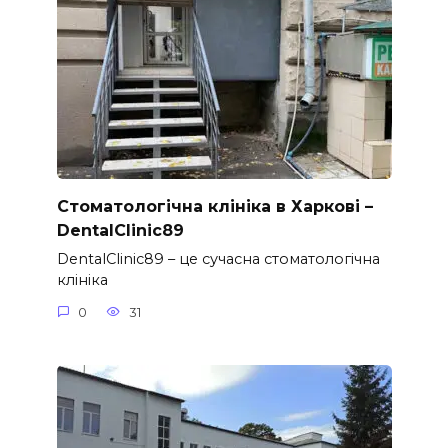
Стоматологічна клініка в Харкові –
DentalClinic89
DentalClinic89 – це сучасна стоматологічна
клініка
0
31