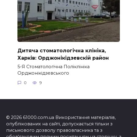
Дитяча стоматологічна клініка,
Харків: Орджонікідзевскій район
5-Я Стоматологічна Поліклініка
Орджонікідзевського
0
9
© 2026 61000.com.ua Використання матеріалів,
опублікованих на сайті, допускається тільки з
письмового дозволу правовласника та з
обов'язковим прямим посиланням на сторінку, з