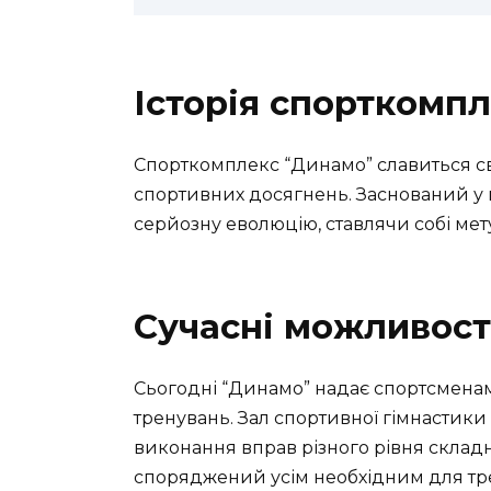
Історія спорткомп
Спорткомплекс “Динамо” славиться св
спортивних досягнень. Заснований у п
серйозну еволюцію, ставлячи собі мету
Сучасні можливост
Сьогодні “Динамо” надає спортсменам
тренувань. Зал спортивної гімнасти
виконання вправ різного рівня складно
споряджений усім необхідним для тр