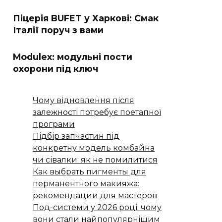
Піцерія BUFET у Харкові: Смак
Італії поруч з вами
Modulex: модульні пости
охорони під ключ
Чому відновлення після
залежності потребує поетапної
програми
Підбір запчастин під
конкретну модель комбайна
чи сівалки: як не помилитися
Как выбрать пигменты для
перманентного макияжа:
рекомендации для мастеров
Под-системи у 2026 році: чому
вони стали найпопулярнішим