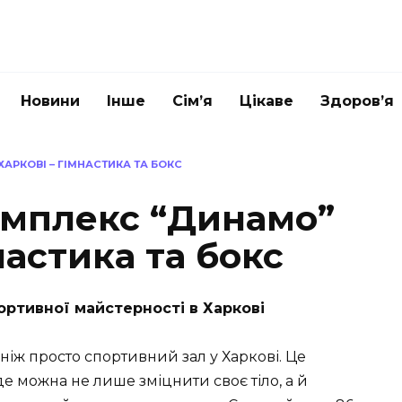
Новини
Інше
Сім’я
Цікаве
Здоров’я
АРКОВІ – ГІМНАСТИКА ТА БОКС
мплекс “Динамо”
настика та бокс
ртивної майстерності в Харкові
ніж просто спортивний зал у Харкові. Це
е можна не лише зміцнити своє тіло, а й