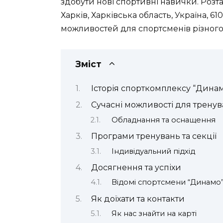
здобути нові спортивні навички. Роз
Харків, Харківська область, Україна, 61
можливостей для спортсменів різного 
Зміст
Історія спорткомплексу “Дина
Сучасні можливості для трену
Обладнання та оснащення
Програми тренувань та секції
Індивідуальний підхід
Досягнення та успіхи
Відомі спортсмени “Динамо
Як доїхати та контакти
Як нас знайти на карті