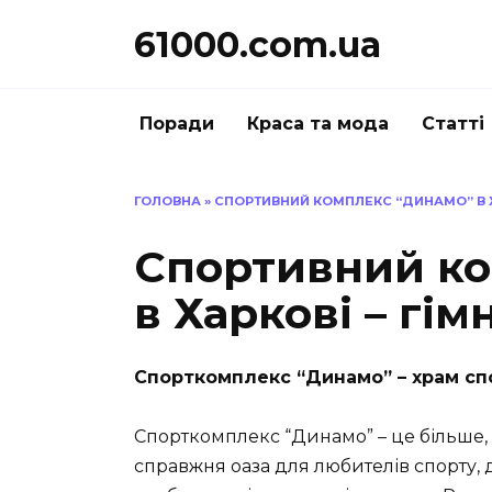
Перейти
61000.com.ua
до
вмісту
Поради
Краса та мода
Статті
ГОЛОВНА
»
СПОРТИВНИЙ КОМПЛЕКС “ДИНАМО” В Х
Спортивний ко
в Харкові – гім
Спорткомплекс “Динамо” – храм спо
Спорткомплекс “Динамо” – це більше, 
справжня оаза для любителів спорту, д