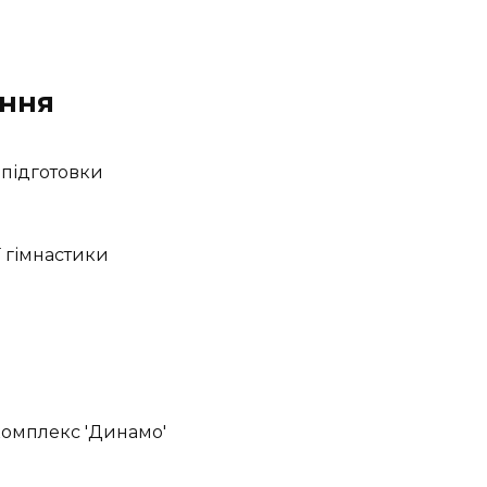
ення
 підготовки
 гімнастики