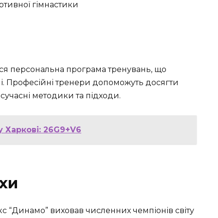
ся персональна програма тренувань, що
ілі. Професійні тренери допоможуть досягти
сучасні методики та підходи.
у Харкові: 26G9+V6
іхи
кс “Динамо” виховав численних чемпіонів світу