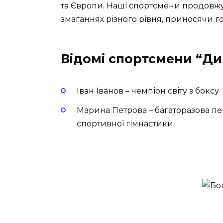
та Європи. Наші спортсмени продовжу
змаганнях різного рівня, приносячи го
Відомі спортсмени “Д
Іван Іванов – чемпіон світу з боксу
Марина Петрова – багаторазова п
спортивної гімнастики