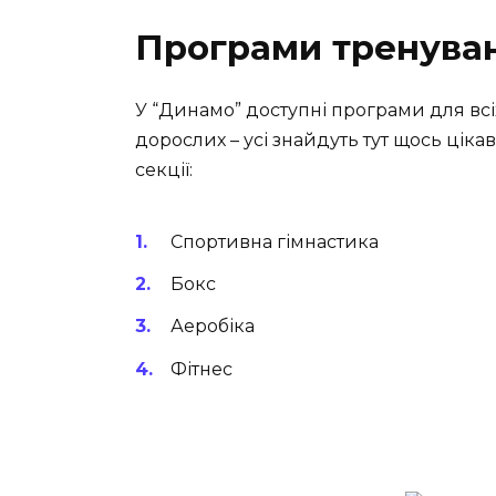
Програми тренуван
У “Динамо” доступні програми для всіх 
дорослих – усі знайдуть тут щось ціка
секції:
Спортивна гімнастика
Бокс
Аеробіка
Фітнес