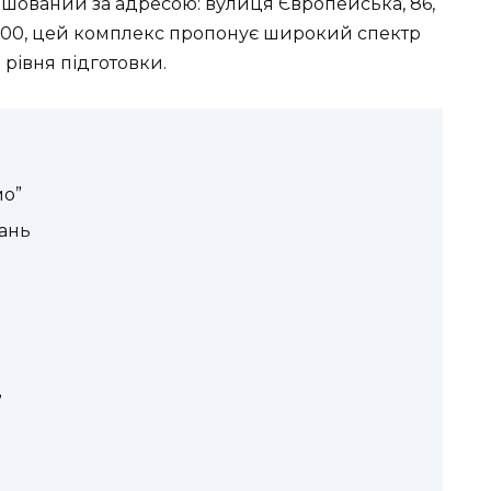
ташований за адресою:
вулиця Європейська, 86,
000
, цей комплекс пропонує широкий спектр
рівня підготовки.
мо”
вань
”