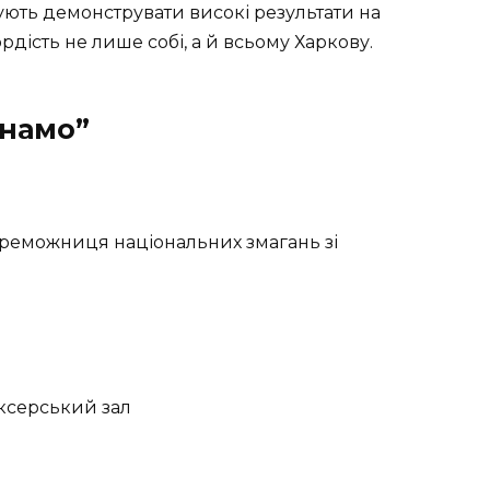
ють демонструвати високі результати на
рдість не лише собі, а й всьому Харкову.
инамо”
ереможниця національних змагань зі