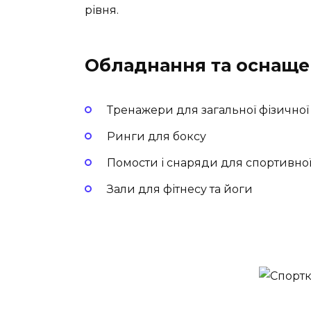
рівня.
Обладнання та оснащ
Тренажери для загальної фізичної
Ринги для боксу
Помости і снаряди для спортивної
Зали для фітнесу та йоги