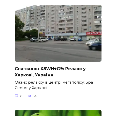
Спа-салон X8WH+G9: Релакс у
Харкові, Україна
Оазис релаксу в центрі мегаполісу: Spa
Center у Харкові
0
14