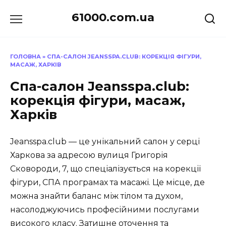
Перейти
61000.com.ua
до
вмісту
ГОЛОВНА
»
СПА-САЛОН JEANSSPA.CLUB: КОРЕКЦІЯ ФІГУРИ,
МАСАЖ, ХАРКІВ
Спа-салон Jeansspa.club:
корекція фігури, масаж,
Харків
Jeansspa.club — це унікальний салон у серці
Харкова за адресою вулиця Григорія
Сковороди, 7, що спеціалізується на корекції
фігури, СПА програмах та масажі. Це місце, де
можна знайти баланс між тілом та духом,
насолоджуючись професійними послугами
високого класу. Затишне оточення та