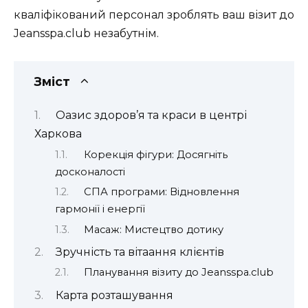
кваліфікований персонал зроблять ваш візит до
Jeansspa.club незабутнім.
Зміст
Оазис здоров’я та краси в центрі
Харкова
Корекція фігури: Досягніть
досконалості
СПА програми: Відновлення
гармонії і енергії
Масаж: Мистецтво дотику
Зручність та вітаання клієнтів
Планування візиту до Jeansspa.club
Карта розташування