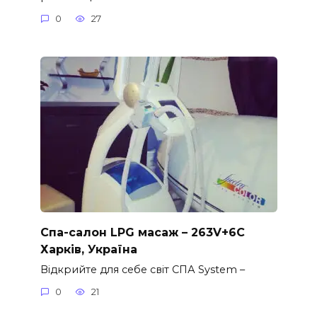
0
27
Спа-салон LPG масаж – 263V+6C
Харків, Україна
Відкрийте для себе світ СПА System –
0
21