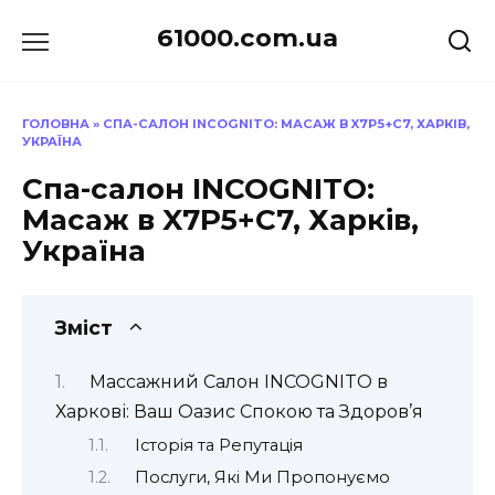
Перейти
61000.com.ua
до
вмісту
ГОЛОВНА
»
СПА-САЛОН INCOGNITO: МАСАЖ В X7P5+C7, ХАРКІВ,
УКРАЇНА
Спа-салон INCOGNITO:
Масаж в X7P5+C7, Харків,
Україна
Зміст
Массажний Салон INCOGNITO в
Харкові: Ваш Оазис Спокою та Здоров’я
Історія та Репутація
Послуги, Які Ми Пропонуємо