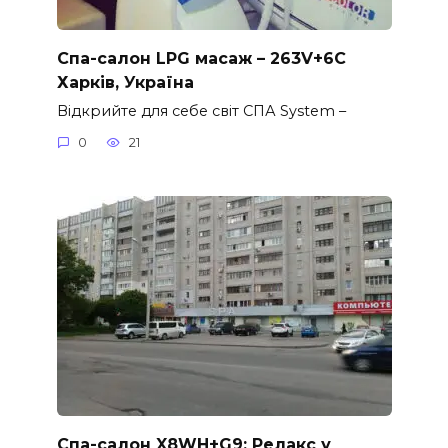
Спа-салон LPG масаж – 263V+6C
Харків, Україна
Відкрийте для себе світ СПА System –
0
21
Спа-салон X8WH+G9: Релакс у