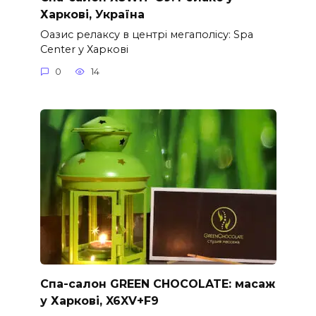
Харкові, Україна
Оазис релаксу в центрі мегаполісу: Spa
Center у Харкові
0
14
Спа-салон GREEN CHOCOLATE: масаж
у Харкові, X6XV+F9