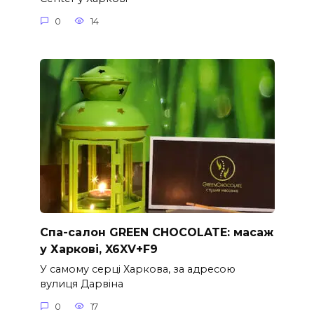
0
14
Спа-салон GREEN CHOCOLATE: масаж
у Харкові, X6XV+F9
У самому серці Харкова, за адресою
вулиця Дарвіна
0
17