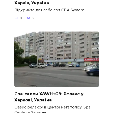
Харків, Україна
Відкрийте для себе світ СПА System –
0
21
Спа-салон X8WH+G9: Релакс у
Харкові, Україна
Оазис релаксу в центрі мегаполісу: Spa
Center у Харкові