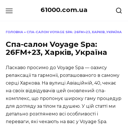
Перейти
61000.com.ua
до
вмісту
ГОЛОВНА
»
СПА-САЛОН VOYAGE SPA: 26FM+23, ХАРКІВ, УКРАЇНА
Спа-салон Voyage Spa:
26FM+23, Харків, Україна
Ласкаво просимо до Voyage Spa — оазису
релаксації та гармонії, розташованого в самому
серці Харкова. На вулиці Авіаційній, 40, чекає
на своїх відвідувачів цей оновлений спа-
комплекс, що пропонує широку гаму процедур
для догляду за тілом та душею. У цій статті ми
детально розглянемо всі особливості і
переваги, які чекають на вас у Voyage Spa.