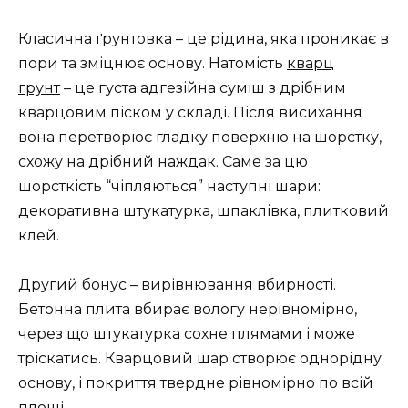
Класична ґрунтовка – це рідина, яка проникає в
пори та зміцнює основу. Натомість
кварц
грунт
– це густа адгезійна суміш з дрібним
кварцовим піском у складі. Після висихання
вона перетворює гладку поверхню на шорстку,
схожу на дрібний наждак. Саме за цю
шорсткість “чіпляються” наступні шари:
декоративна штукатурка, шпаклівка, плитковий
клей.
Другий бонус – вирівнювання вбирності.
Бетонна плита вбирає вологу нерівномірно,
через що штукатурка сохне плямами і може
тріскатись. Кварцовий шар створює однорідну
основу, і покриття твердне рівномірно по всій
площі.