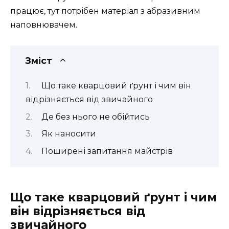
працює, тут потрібен матеріал з абразивним
наповнювачем.
Зміст
Що таке кварцовий ґрунт і чим він
відрізняється від звичайного
Де без нього не обійтись
Як наносити
Поширені запитання майстрів
Що таке кварцовий ґрунт і чим
він відрізняється від
звичайного