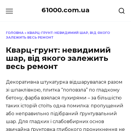
Перейти
61000.com.ua
до
вмісту
ГОЛОВНА
»
КВАРЦ-ГРУНТ: НЕВИДИМИЙ ШАР, ВІД ЯКОГО
ЗАЛЕЖИТЬ ВЕСЬ РЕМОНТ
Кварц-грунт: невидимий
шар, від якого залежить
весь ремонт
Декоративна штукатурка відшарувалася разом
зі шпаклівкою, плитка “поповзла” по гладкому
бетону, фарба взялася пухирями – за більшістю
таких історій стоїть одна помилка: пропущений
або неправильно підібраний ґрунтувальний
шар. Для гладких і слабовбирних основ
звичайна ґрунтовка глибокого проникнення не