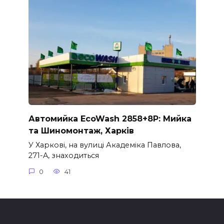
Автомийка EcoWash 2858+8P: Мийка
та Шиномонтаж, Харків
У Харкові, на вулиці Академіка Павлова,
271-A, знаходиться
0
41