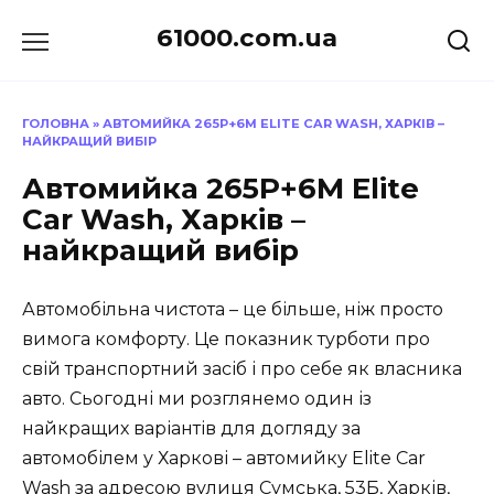
Перейти
61000.com.ua
до
вмісту
ГОЛОВНА
»
АВТОМИЙКА 265P+6M ELITE CAR WASH, ХАРКІВ –
НАЙКРАЩИЙ ВИБІР
Автомийка 265P+6M Elite
Car Wash, Харків –
найкращий вибір
Автомобільна чистота – це більше, ніж просто
вимога комфорту. Це показник турботи про
свій транспортний засіб і про себе як власника
авто. Сьогодні ми розглянемо один із
найкращих варіантів для догляду за
автомобілем у Харкові – автомийку Elite Car
Wash за адресою вулиця Сумська, 53Б, Харків,