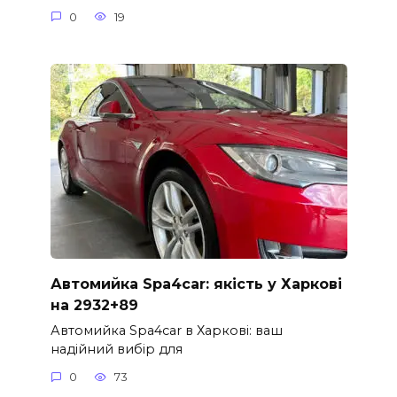
0
19
Автомийка Spa4car: якість у Харкові
на 2932+89
Автомийка Spa4car в Харкові: ваш
надійний вибір для
0
73