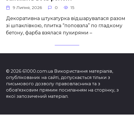
9 Липня, 2026
0
15
Декоративна штукатурка відшарувалася разом
зі шпаклівкою, плитка “поповзла” по гладкому
бетону, фарба взялася пухирями –
© 2026 61000.com.ua Використання матеріалів,
опублікованих на сайті, допускається тільки з
письмового дозволу правовласника та з
обов'язковим прямим посиланням на сторінку, з
якої запозичений матеріал.