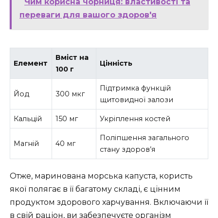
Чим корисна чорниця: властивості та
переваги для вашого здоров'я
Вміст на
Елемент
Цінність
100 г
Підтримка функцій
Йод
300 мкг
щитовидної залози
Кальцій
150 мг
Укріплення костей
Поліпшення загального
Магній
40 мг
стану здоров’я
Отже, маринована морська капуста, користь
якої полягає в її багатому складі, є цінним
продуктом здорового харчування. Включаючи її
в свій раціон, ви забезпечуєте організм