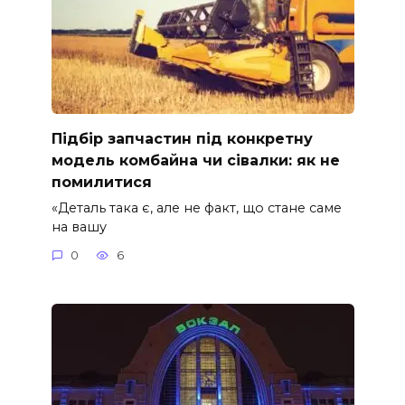
Підбір запчастин під конкретну
модель комбайна чи сівалки: як не
помилитися
«Деталь така є, але не факт, що стане саме
на вашу
0
6