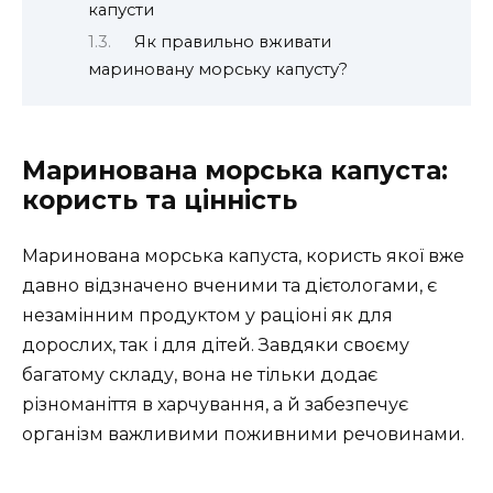
капусти
Як правильно вживати
мариновану морську капусту?
Маринована морська капуста:
користь та цінність
Маринована морська капуста, користь якої вже
давно відзначено вченими та дієтологами, є
незамінним продуктом у раціоні як для
дорослих, так і для дітей. Завдяки своєму
багатому складу, вона не тільки додає
різноманіття в харчування, а й забезпечує
організм важливими поживними речовинами.