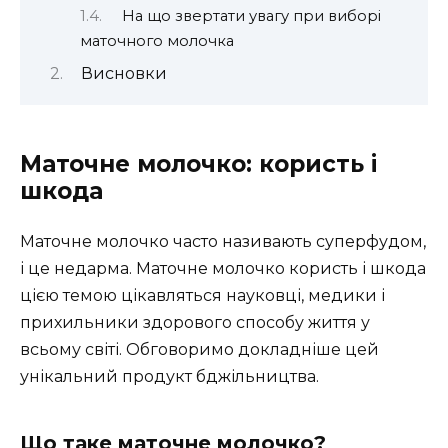
На що звертати увагу при виборі
маточного молочка
Висновки
Маточне молочко: користь і
шкода
Маточне молочко часто називають суперфудом,
і це недарма. Маточне молочко користь і шкода
цією темою цікавляться науковці, медики і
прихильники здорового способу життя у
всьому світі. Обговоримо докладніше цей
унікальний продукт бджільництва.
Що таке маточне молочко?