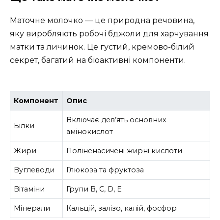
Маточне молочко — це природна речовина,
яку виробляють робочі бджоли для харчування
матки та личинок. Це густий, кремово-білий
секрет, багатий на біоактивні компоненти.
Компонент
Опис
Включає дев’ять основних
Білки
амінокислот
Жири
Поліненасичені жирні кислоти
Вуглеводи
Глюкоза та фруктоза
Вітаміни
Групи B, C, D, E
Мінерали
Кальцій, залізо, калій, фосфор