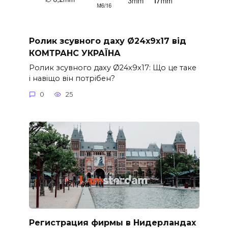
Ролик зсувного даху Ø24x9x17 від
КОМТРАНС УКРАЇНА
Ролик зсувного даху Ø24x9x17: Що це таке
і навіщо він потрібен?
0
25
Регистрация фирмы в Нидерландах