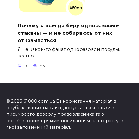
Почему я всегда беру одноразовые
стаканы — и не собираюсь от них
отказываться
Я не какой-то фанат одноразовой посуды,
честно.
0
95
© 2026 61000.com.ua Використання матеріалів,
опублікованих на сайті, допускається тільки з
письмового дозволу правовласника та з
обов'язковим прямим посиланням на сторінку, з
якої запозичений матеріал.