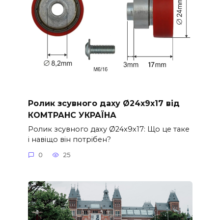
Ролик зсувного даху Ø24x9x17 від
КОМТРАНС УКРАЇНА
Ролик зсувного даху Ø24x9x17: Що це таке
і навіщо він потрібен?
0
25