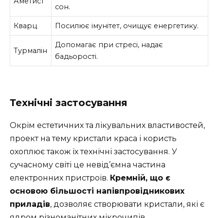
Аметист
сон.
Кварц
Посилює імунітет, очищує енергетику.
Допомагає при стресі, надає
Турмалін
бадьорості.
Технічні застосування
Окрім естетичних та лікувальних властивостей,
проект на тему кристали краса і користь
охоплює також їх технічні застосування. У
сучасному світі це невід’ємна частина
електронних пристроїв.
Кремній, що є
основою більшості напівпровідникових
приладів
, дозволяє створювати кристали, які є
ядром різноманітних мікрочипів,