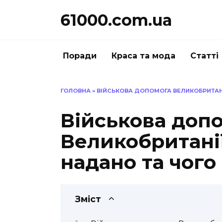
Перейти
61000.com.ua
до
вмісту
Поради
Краса та мода
Статті
ГОЛОВНА
»
ВІЙСЬКОВА ДОПОМОГА ВЕЛИКОБРИТАНІЇ
Військова доп
Великобританії
надано та чого
Зміст