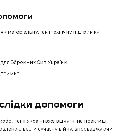
опомоги
к матеріальну, так і технічну підтримку:
для Збройних Сил України.
дтримка.
аслідки допомоги
британії Україні вже відчутні на практиці.
отовленою вести сучасну війну, впроваджуючи