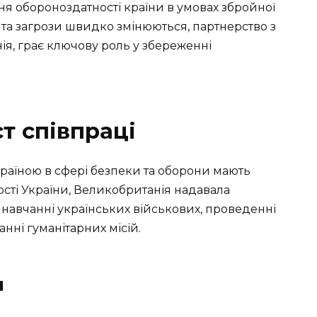
я обороноздатності країни в умовах збройної
ти та загрози швидко змінюються, партнерство з
я, грає ключову роль у збереженні
т співпраці
раїною в сфері безпеки та оборони мають
ості України, Великобританія надавала
в навчанні українських військових, проведенні
нні гуманітарних місій.
и