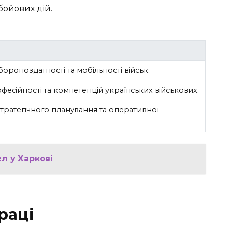
 бойових дій.
ороноздатності та мобільності військ.
фесійності та компетенцій українських військових.
ратегічного планування та оперативної
л у Харкові
раці