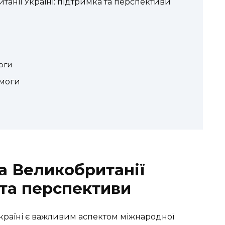
анії Україні: підтримка та перспективи
оги
омоги
а Великобританії
 та перспективи
країні є важливим аспектом міжнародної