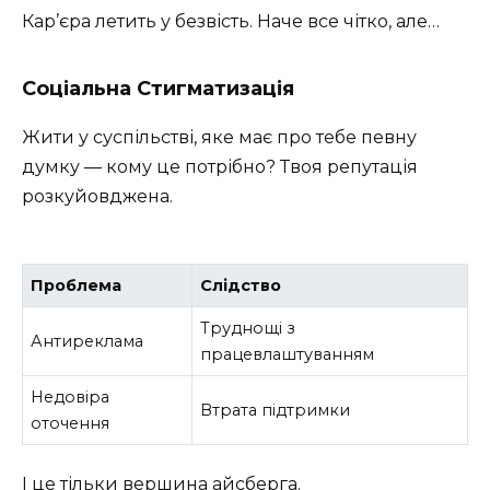
Кар’єра летить у безвість. Наче все чітко, але…
Соціальна Стигматизація
Жити у суспільстві, яке має про тебе певну
думку — кому це потрібно? Твоя репутація
розкуйовджена.
Проблема
Слідство
Труднощі з
Антиреклама
працевлаштуванням
Недовіра
Втрата підтримки
оточення
І це тільки вершина айсберга.