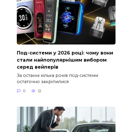
Под-системи у 2026 році: чому вони
стали найпопулярнішим вибором
серед вейперів
За останні кілька років под-системи
остаточно закріпилися
0
12