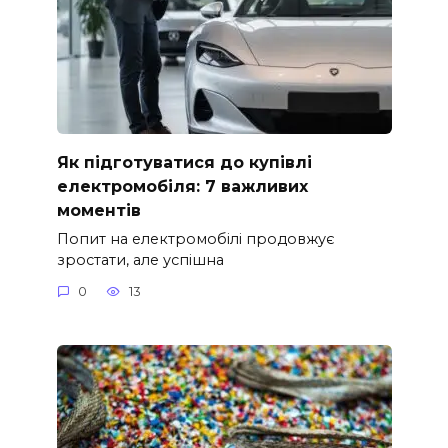
Як підготуватися до купівлі
електромобіля: 7 важливих
моментів
Попит на електромобілі продовжує
зростати, але успішна
0
13