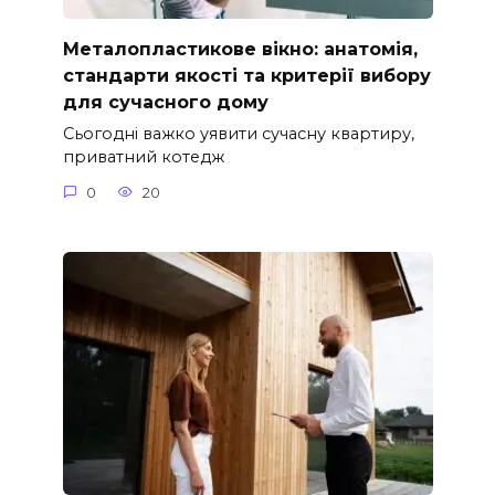
Металопластикове вікно: анатомія,
стандарти якості та критерії вибору
для сучасного дому
Сьогодні важко уявити сучасну квартиру,
приватний котедж
0
20