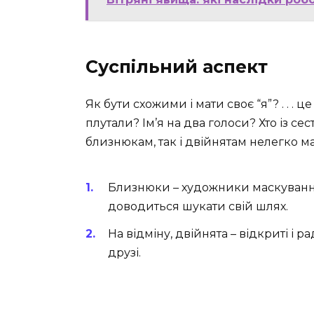
Суспільний аспект
Як бути схожими і мати своє “я”? . . . 
плутали? Ім’я на два голоси? Хто із се
близнюкам, так і двійнятам нелегко ма
Близнюки – художники маскування.
доводиться шукати свій шлях.
На відміну, двійнята – відкриті і ра
друзі.