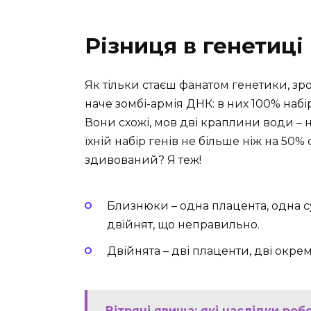
Різниця в генетиці 
Як тільки стаєш фанатом генетики, зр
наче зомбі-армія ДНК: в них 100% набі
Вони схожі, мов дві краплини води – н
їхній набір генів не більше ніж на 50% 
здивований? Я теж!
Близнюки – одна плацента, одна с
двійнят, що неправильно.
Двійнята – дві плаценти, дві окрем
Вітряні явища: які наслідки роб