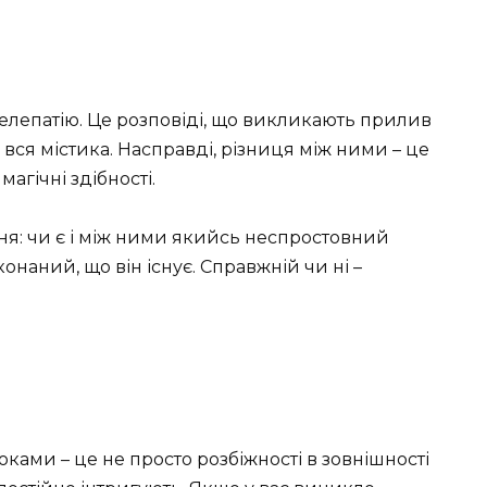
елепатію. Це розповіді, що викликають прилив
 і вся містика. Насправді, різниця між ними – це
магічні здібності.
ня: чи є і між ними якийсь неспростовний
онаний, що він існує. Справжній чи ні –
ками – це не просто розбіжності в зовнішності