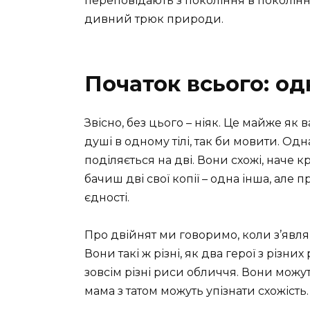
переповідають з покоління в покоління.
дивний трюк природи.
Початок всього: од
Звісно, без цього – ніяк. Це майже як
душі в одному тілі, так би мовити. О
поділяється на дві. Вони схожі, наче 
бачиш дві свої копії – одна інша, але 
єдності.
Про двійнят ми говоримо, коли з’явля
Вони такі ж різні, як два герої з різни
зовсім різні риси обличчя. Вони можуть
мама з татом можуть упізнати схожість.