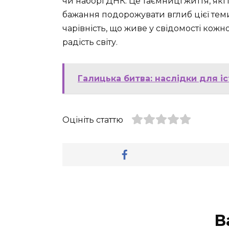
чи наборі ДНК. Це таємниці життя, які
бажання подорожувати вглиб цієї теми,
чарівність, що живе у свідомості кожног
радість світу.
Галицька битва: наслідки для іс
Оцініть статтю
В