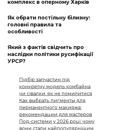
комплекс в оперному Харків
Як обрати постільну білизну:
головні правила та
особливості
Який з фактів свідчить про
наслідки політики русифікації
УРСР?
Підбір запчастин під
конкретну модель комбайна
чи сівалки: як не помилитися
Как выбрать пигменты для
перманентного макияжа:
рекомендации для мастеров
Под-системи у 2026 році: чому
вони стали найпопулярнішим