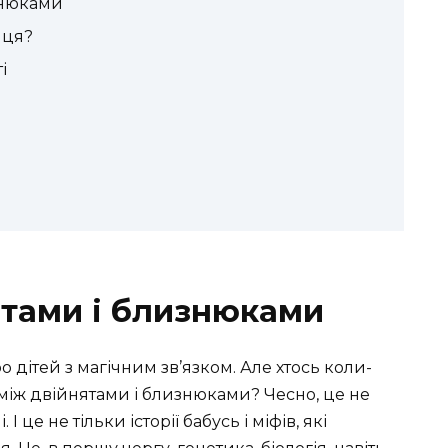
знюками
йця?
і
ятами і близнюками
о дітей з магічним зв’язком. Але хтось коли-
між двійнятами і близнюками? Чесно, це не
І це не тільки історії бабусь і міфів, які