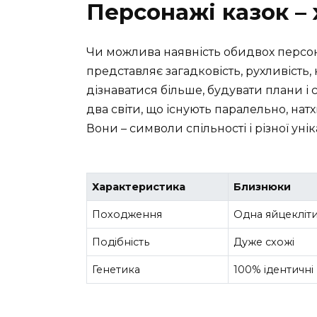
Персонажі казок – 
Чи можлива наявність обидвох персон
представляє загадковість, рухливість,
дізнаватися більше, будувати плани і ст
два світи, що існують паралельно, нат
Вони – символи спільності і різної унік
Характеристика
Близнюки
Походження
Одна яйцекліт
Подібність
Дуже схожі
Генетика
100% ідентичні