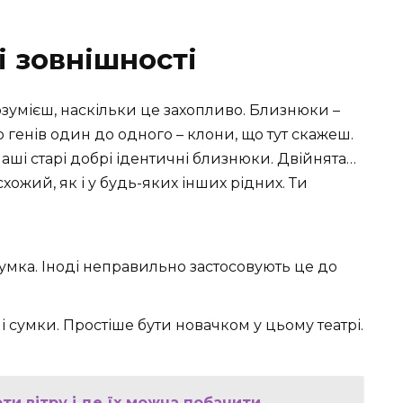
і зовнішності
озумієш, наскільки це захопливо. Близнюки –
р генів один до одного – клони, що тут скажеш.
аші старі добрі ідентичні близнюки. Двійнята…
схожий, як і у будь-яких інших рідних. Ти
умка. Іноді неправильно застосовують це до
і сумки. Простіше бути новачком у цьому театрі.
оти вітру і де їх можна побачити