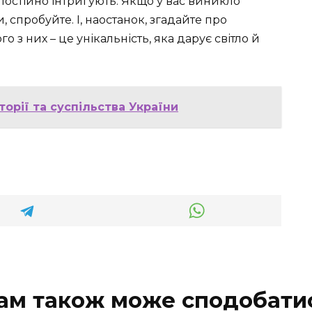
 постійно інтригують. Якщо у вас виникло
 спробуйте. І, наостанок, згадайте про
о з них – це унікальність, яка дарує світло й
торії та суспільства України
ам також може сподобати