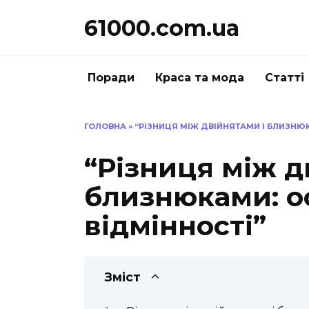
Перейти
61000.com.ua
до
вмісту
Поради
Краса та мода
Статті
ГОЛОВНА
»
“РІЗНИЦЯ МІЖ ДВІЙНЯТАМИ І БЛИЗНЮК
“Різниця між д
близнюками: о
відмінності”
Зміст