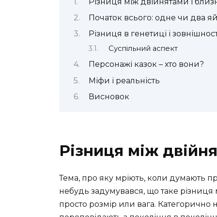
Різниця між двійнятами і бли
Початок всього: одне чи два я
Різниця в генетиці і зовнішност
Суспільний аспект
Персонажі казок – хто вони?
Міфи і реальність
Висновок
Різниця між двійн
Тема, про яку мріють, коли думають пр
небудь задумувався, що таке різниця 
просто розмір или вага. Категорично ні. 