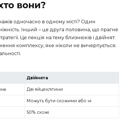
хто вони?
ажів одночасно в одному місті? Один
 ніжність. Інший – це друга половина, що прагне
ратегії. Це лекція на тему близнюків і двійнят:
хнення комплексу, яке ніколи не вичерпується.
альності.
Двійнята
ина
Дві яйцеклітини
Можуть бути схожими або ні
50% схожі