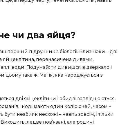
 Це, в першу чергу, генетика, біологія, навіть
не чи два яйця?
 ваш перший підручник з біології. Близнюки – дві
дна яйцеклітина, перенасичена дивами,
краплі води. Подумай: ти дивишся в дзеркало і
при цьому така ж. Магія, яка народжується з
ються дві яйцеклітини і обидві запліднюються.
х романів. Іноді мають один колір очей, часом –
 бути неабияк несхожі – навіть зовсім, і тільки
 Виходить, ледве пов’язані, але родичі.