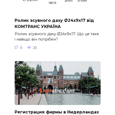
Ролик зсувного даху Ø24x9x17 від
КОМТРАНС УКРАЇНА
Ролик зсувного даху Ø24x9x17: Що це таке
і навіщо він потрібен?
0
25
Регистрация фирмы в Нидерландах