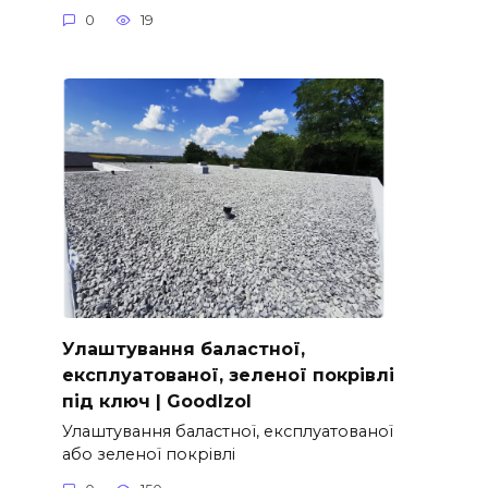
0
19
Улаштування баластної,
експлуатованої, зеленої покрівлі
під ключ | GoodIzol
Улаштування баластної, експлуатованої
або зеленої покрівлі