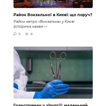
Район Вокзальної в Києві: що поруч?
Район метро «Вокзальна» у Києві
(історичні назви —
0
6
Голкотримач у хірургії: маленький