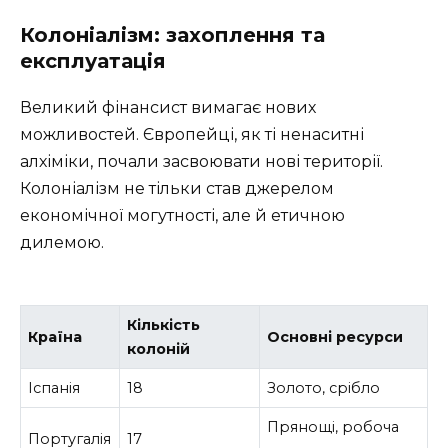
Колоніалізм: захоплення та
експлуатація
Великий фінансист вимагає нових
можливостей. Європейці, як ті ненаситні
алхіміки, почали засвоювати нові території.
Колоніалізм не тільки став джерелом
економічної могутності, але й етичною
дилемою.
Кількість
Країна
Основні ресурси
колоній
Іспанія
18
Золото, срібло
Прянощі, робоча
Португалія
17