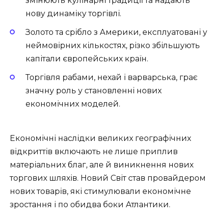
змінюють кулінарні традиції та надають
нову динаміку торгівлі.
Золото та срібло з Америки, експлуатовані у
неймовірних кількостях, різко збільшують
капітали європейських країн.
Торгівля рабами, нехай і варварська, грає
значну роль у становленні нових
економічних моделей.
Економічні наслідки великих географічних
відкриттів включають не лише приплив
матеріальних благ, але й виникнення нових
торгових шляхів. Новий Світ став провайдером
нових товарів, які стимулювали економічне
зростання і по обидва боки Атлантики.