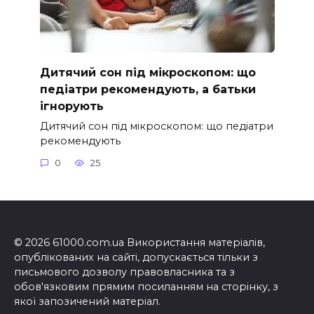
Дитячий сон під мікроскопом: що
педіатри рекомендують, а батьки
ігнорують
Дитячий сон під мікроскопом: що педіатри
рекомендують
0
25
© 2026 61000.com.ua Використання матеріалів,
опублікованих на сайті, допускається тільки з
письмового дозволу правовласника та з
обов'язковим прямим посиланням на сторінку, з
якої запозичений матеріал.