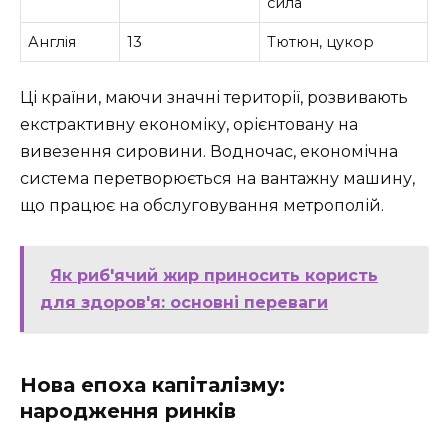
сила
Англія
13
Тютюн, цукор
Ці країни, маючи значні території, розвивають
екстрактивну економіку, орієнтовану на
вивезення сировини. Водночас, економічна
система перетворюється на вантажну машину,
що працює на обслуговування метрополій.
Як риб'ячий жир приносить користь
для здоров'я: основні переваги
Нова епоха капіталізму:
народження ринків